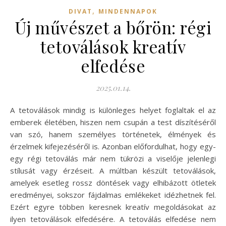
,
DIVAT
MINDENNAPOK
Új művészet a bőrön: régi
tetoválások kreatív
elfedése
2025.01.14.
A tetoválások mindig is különleges helyet foglaltak el az
emberek életében, hiszen nem csupán a test díszítéséről
van szó, hanem személyes történetek, élmények és
érzelmek kifejezéséről is. Azonban előfordulhat, hogy egy-
egy régi tetoválás már nem tükrözi a viselője jelenlegi
stílusát vagy érzéseit. A múltban készült tetoválások,
amelyek esetleg rossz döntések vagy elhibázott ötletek
eredményei, sokszor fájdalmas emlékeket idézhetnek fel.
Ezért egyre többen keresnek kreatív megoldásokat az
ilyen tetoválások elfedésére. A tetoválás elfedése nem