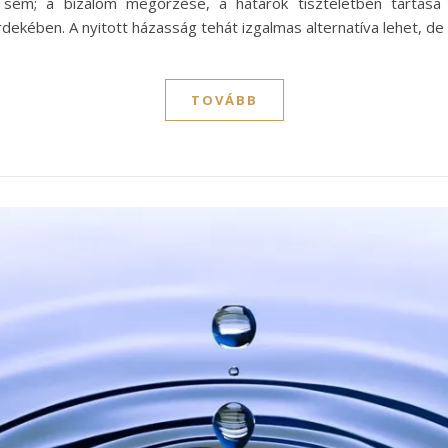
em; a bizalom megőrzése, a határok tiszteletben tartása 
rdekében. A nyitott házasság tehát izgalmas alternatíva lehet, d
TOVÁBB