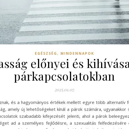
,
EGÉSZSÉG
MINDENNAPOK
asság előnyei és kihívá
párkapcsolatokban
2025.01.07.
nak, és a hagyományos értékek mellett egyre több alternatív 
ság, amely új lehetőségeket kínál a párok számára, ugyanakkor 
csolatok szabadabb kifejezését jelenti, ahol a párok beleegye
et ad a személyes fejlődésre, a szexualitás felfedezésére é