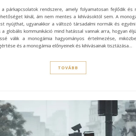
e a párkapcsolatok rendszere, amely folyamatosan fejlődik é
ehetőséget kínál, ám nem mentes a kihívásoktól sem. A monogá
ást nyújthat, ugyanakkor a változó társadalmi normák és egyéni
és a globális kommunikáció mind hatással vannak arra, hogyan él
essé válik a monogámia hagyományos értelmezése, miközbe
gértése és a monogámia előnyeinek és kihívásainak tisztázása…
TOVÁBB