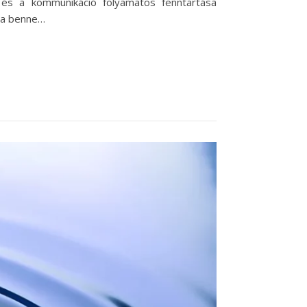
és a kommunikáció folyamatos fenntartása
e a benne…