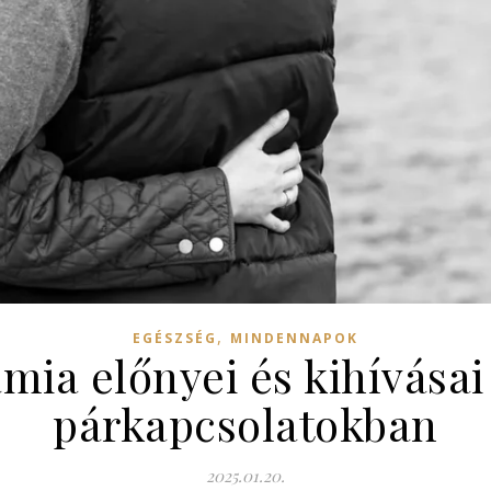
,
EGÉSZSÉG
MINDENNAPOK
ia előnyei és kihívása
párkapcsolatokban
2025.01.20.