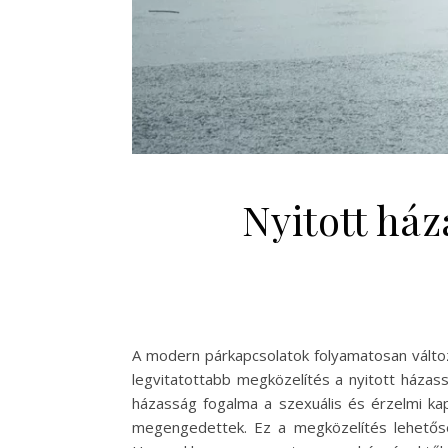
Nyitott ház
A modern párkapcsolatok folyamatosan változ
legvitatottabb megközelítés a nyitott házas
házasság fogalma a szexuális és érzelmi kap
megengedettek. Ez a megközelítés lehetőség