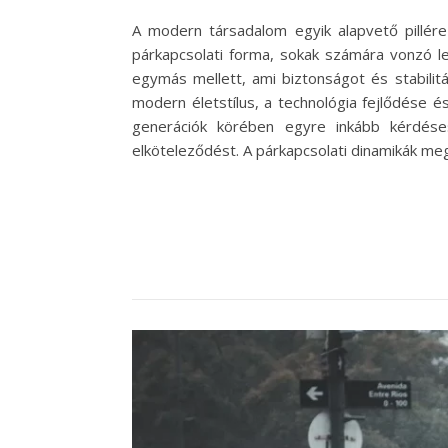
A modern társadalom egyik alapvető pillér
párkapcsolati forma, sokak számára vonzó l
egymás mellett, ami biztonságot és stabilit
modern életstílus, a technológia fejlődése 
generációk körében egyre inkább kérdés
elköteleződést. A párkapcsolati dinamikák me