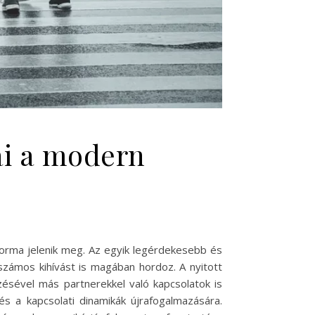
sai a modern
forma jelenik meg. Az egyik legérdekesebb és
számos kihívást is magában hordoz. A nyitott
zésével más partnerekkel való kapcsolatok is
s a kapcsolati dinamikák újrafogalmazására.