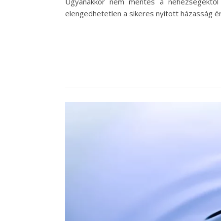
Ugyanakkor nem mentes a nehézségektől s
elengedhetetlen a sikeres nyitott házasság é