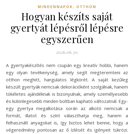
,
MINDENNAPOK
OTTHON
Hogyan készíts saját
gyertyát lépésről lépésre
egyszerűen
2026.06.30.
A gyertyakészítés nem csupán egy kreatív hobbi, hanem
egy olyan tevékenység, amely segít megteremteni az
otthon meghitt, hangulatos légkörét. A saját kezűleg
készült gyertyák nemcsak dekorációként szolgálnak, hanem
tökéletes ajándéknak is bizonyulnak, amely személyesebb
és különlegesebb minden boltban kapható változatnál. Egy-
egy gyertya megalkotása során az alkotó nemcsak a
formát, illatot és színt választhatja meg, hanem a
felhasznált anyagokat is, így biztos lehet benne, hogy a
végeredmény pontosan az ő ízlését és igényeit tükrözi.