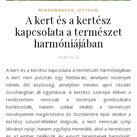
,
MINDENNAPOK
OTTHON
A kert és a kertész
kapcsolata a természet
harmóniájában
2026.05.23.
A kert és a kertész kapcsolata a természet harmóniájában
A kert nem pusztán egy földdarab, amelyen növények
nőnek; élő közösség, amelyben minden apró részlet
összhangban áll egymással. A kertész szerepe ebben a
rendszerben nemcsak a növények gondozására
korlátozódik, hanem sokkal inkább a természet
törvényeinek megértésére és tiszteletére épül. Amikor a
kertész szívvel-lélekkel dolgozik, a kert nemcsak szép
látványt nyújt, hanem egyfajta menedék, ahol a természet
és az ember találkozik, és együtt teremtenek harmóniát.