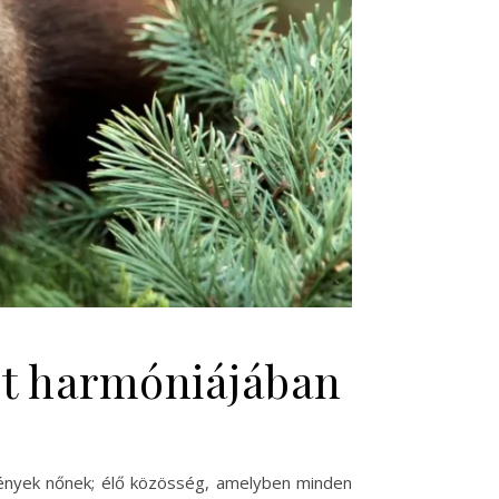
zet harmóniájában
vények nőnek; élő közösség, amelyben minden