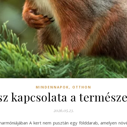
,
MINDENNAPOK
OTTHON
ész kapcsolata a termés
2026.05.23.
 harmóniájában A kert nem pusztán egy földdarab, amelyen nö