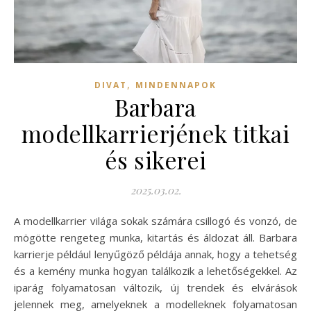
,
DIVAT
MINDENNAPOK
Barbara
modellkarrierjének titkai
és sikerei
2025.03.02.
A modellkarrier világa sokak számára csillogó és vonzó, de
mögötte rengeteg munka, kitartás és áldozat áll. Barbara
karrierje például lenyűgöző példája annak, hogy a tehetség
és a kemény munka hogyan találkozik a lehetőségekkel. Az
iparág folyamatosan változik, új trendek és elvárások
jelennek meg, amelyeknek a modelleknek folyamatosan