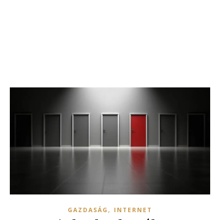
,
GAZDASÁG
INTERNET