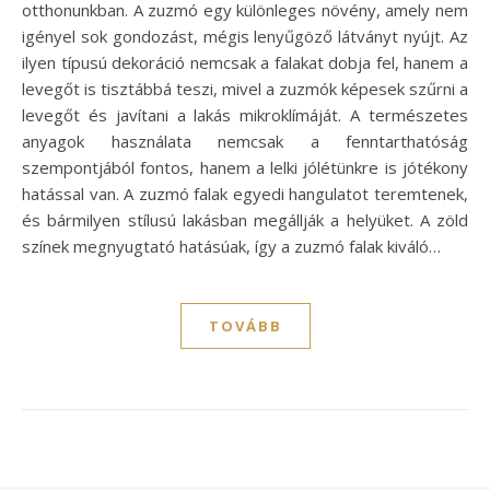
otthonunkban. A zuzmó egy különleges növény, amely nem
igényel sok gondozást, mégis lenyűgöző látványt nyújt. Az
ilyen típusú dekoráció nemcsak a falakat dobja fel, hanem a
levegőt is tisztábbá teszi, mivel a zuzmók képesek szűrni a
levegőt és javítani a lakás mikroklímáját. A természetes
anyagok használata nemcsak a fenntarthatóság
szempontjából fontos, hanem a lelki jólétünkre is jótékony
hatással van. A zuzmó falak egyedi hangulatot teremtenek,
és bármilyen stílusú lakásban megállják a helyüket. A zöld
színek megnyugtató hatásúak, így a zuzmó falak kiváló…
TOVÁBB