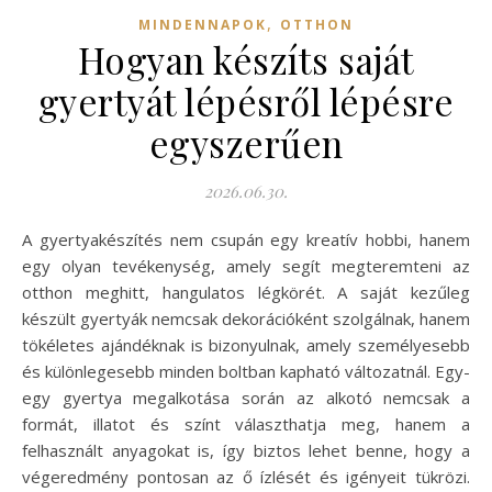
,
MINDENNAPOK
OTTHON
Hogyan készíts saját
gyertyát lépésről lépésre
egyszerűen
2026.06.30.
A gyertyakészítés nem csupán egy kreatív hobbi, hanem
egy olyan tevékenység, amely segít megteremteni az
otthon meghitt, hangulatos légkörét. A saját kezűleg
készült gyertyák nemcsak dekorációként szolgálnak, hanem
tökéletes ajándéknak is bizonyulnak, amely személyesebb
és különlegesebb minden boltban kapható változatnál. Egy-
egy gyertya megalkotása során az alkotó nemcsak a
formát, illatot és színt választhatja meg, hanem a
felhasznált anyagokat is, így biztos lehet benne, hogy a
végeredmény pontosan az ő ízlését és igényeit tükrözi.