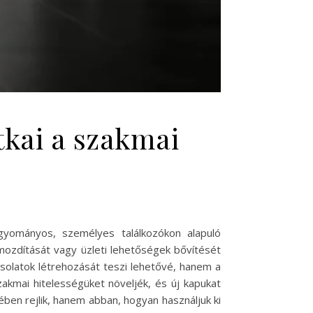
tkai a szakmai
agyományos, személyes találkozókon alapuló
őmozdítását vagy üzleti lehetőségek bővítését
solatok létrehozását teszi lehetővé, hanem a
akmai hitelességüket növeljék, és új kapukat
ében rejlik, hanem abban, hogyan használjuk ki