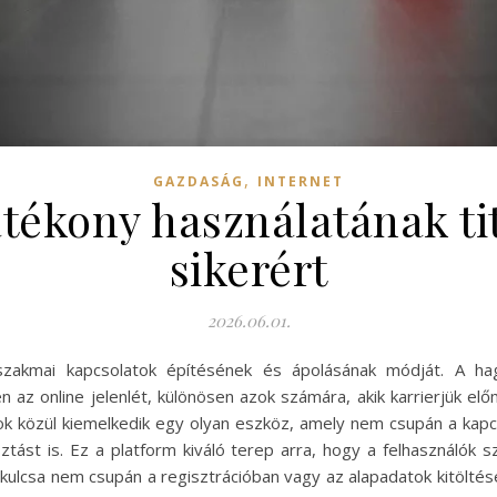
,
GAZDASÁG
INTERNET
tékony használatának ti
sikerért
2026.06.01.
 a szakmai kapcsolatok építésének és ápolásának módját. A h
 az online jelenlét, különösen azok számára, akik karrierjük el
k közül kiemelkedik egy olyan eszköz, amely nem csupán a kapc
st is. Ez a platform kiváló terep arra, hogy a felhasználók sz
kulcsa nem csupán a regisztrációban vagy az alapadatok kitöltés