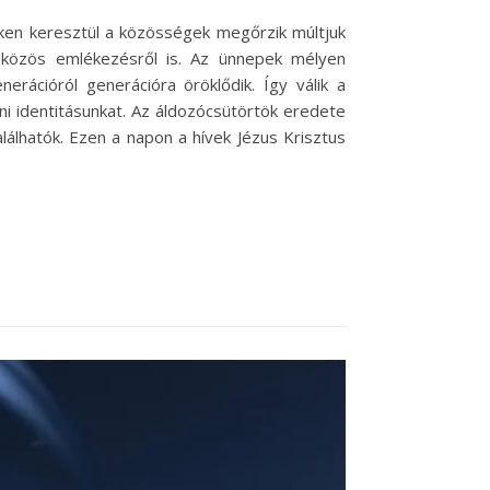
ken keresztül a közösségek megőrzik múltjuk
a közös emlékezésről is. Az ünnepek mélyen
erációról generációra öröklődik. Így válik a
i identitásunkat. Az áldozócsütörtök eredete
lálhatók. Ezen a napon a hívek Jézus Krisztus