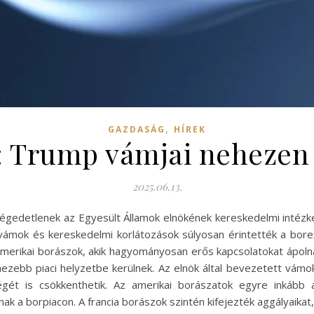
,
GAZDASÁG
HÍREK
: Trump vámjai nehezen
2025.06.13.
légedetlenek az Egyesült Államok elnökének kereskedelmi intézk
vámok és kereskedelmi korlátozások súlyosan érintették a bor
erikai borászok, akik hagyományosan erős kapcsolatokat ápolnak
ezebb piaci helyzetbe kerülnek. Az elnök által bevezetett vámok
gét is csökkenthetik. Az amerikai borászatok egyre inkább a
 a borpiacon. A francia borászok szintén kifejezték aggályaikat,