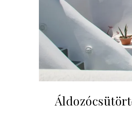
Áldozócsütört