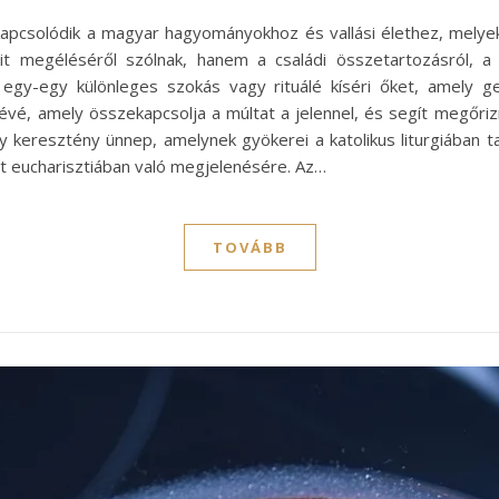
apcsolódik a magyar hagyományokhoz és vallási élethez, melye
it megéléséről szólnak, hanem a családi összetartozásról, 
gy-egy különleges szokás vagy rituálé kíséri őket, amely gen
é, amely összekapcsolja a múltat a jelennel, és segít megőrizn
y keresztény ünnep, amelynek gyökerei a katolikus liturgiában ta
t eucharisztiában való megjelenésére. Az…
TOVÁBB