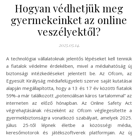
Hogyan védhetjük meg
gyermekeinket az online
veszélyektől?
2025.05.14.
A technológiai vállalatoknak jelentős lépéseket kell tenniük
a fiatalok védelme érdekében, mivel a médiahatóság új
biztonsági intézkedéseket jelentett be. Az Ofcom, az
Egyesült Királyság médiafelügyeleti szerve saját kutatásai
alapján megállapította, hogy a 13 és 17 év közötti fiatalok
59%-a már találkozott „potenciálisan káros tartalommal” az
interneten az előző hónapban. Az Online Safety Act
végrehajtásának részeként az Ofcom véglegesítette a
gyermekbiztonságra vonatkozó szabályait, amelyek 2025.
július 25-től lépnek életbe a közösségi média,
keresőmotorok és játékszoftverek platformjain. Az új