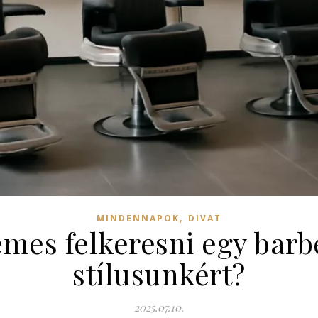
,
MINDENNAPOK
DIVAT
emes felkeresni egy barb
stílusunkért?
2025.07.10.