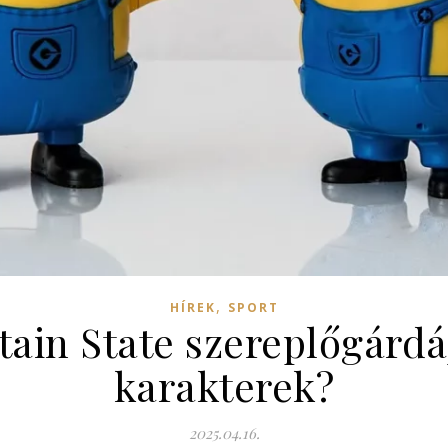
,
HÍREK
SPORT
ain State szereplőgárdáj
karakterek?
2025.04.16.