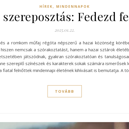
,
HÍREK
MINDENNAPOK
szereposztás: Fedezd fel
2025.01.22.
 és a romkom műfaj régóta népszerű a hazai közönség körében
iszen nemcsak a szórakoztatást, hanem a hazai sztárok életébe 
tszetében játszódnak, gyakran szórakoztatóan és tanulságosan
enne szereplő színészek és karakterek sokak számára ismerősek l
fiatal felnőttek mindennapi életének kihívásait is bemutatja. A 
TOVÁBB