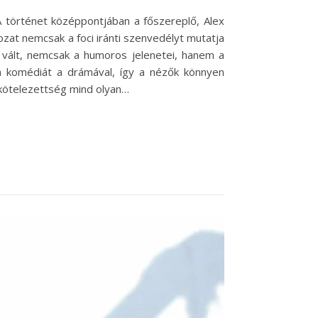
 A történet középpontjában a főszereplő, Alex
rozat nemcsak a foci iránti szenvedélyt mutatja
é vált, nemcsak a humoros jelenetei, hanem a
 a komédiát a drámával, így a nézők könnyen
elkötelezettség mind olyan…