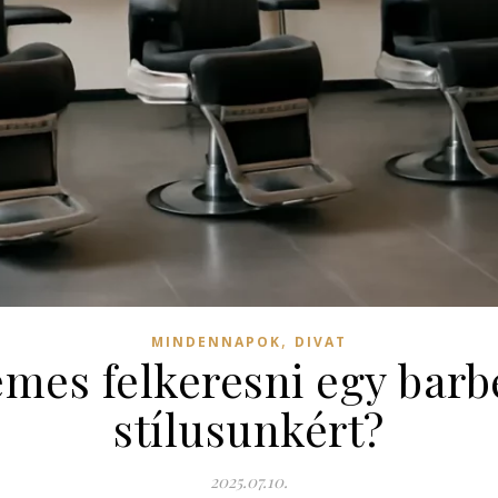
,
MINDENNAPOK
DIVAT
emes felkeresni egy barb
stílusunkért?
2025.07.10.