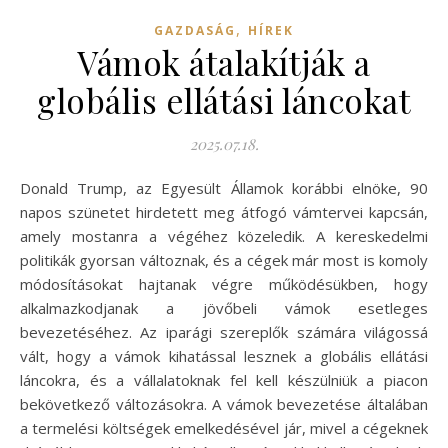
,
GAZDASÁG
HÍREK
Vámok átalakítják a
globális ellátási láncokat
2025.07.18.
Donald Trump, az Egyesült Államok korábbi elnöke, 90
napos szünetet hirdetett meg átfogó vámtervei kapcsán,
amely mostanra a végéhez közeledik. A kereskedelmi
politikák gyorsan változnak, és a cégek már most is komoly
módosításokat hajtanak végre működésükben, hogy
alkalmazkodjanak a jövőbeli vámok esetleges
bevezetéséhez. Az iparági szereplők számára világossá
vált, hogy a vámok kihatással lesznek a globális ellátási
láncokra, és a vállalatoknak fel kell készülniük a piacon
bekövetkező változásokra. A vámok bevezetése általában
a termelési költségek emelkedésével jár, mivel a cégeknek