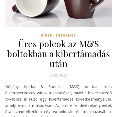
,
HÍREK
INTERNET
Üres polcok az M&S
boltokban a kibertámadás
után
2025.05.12.
Néhány Marks & Spencer (M&S) boltban üres
élelmiszerpolcok várják a vásárlókat, mivel a kiskereskedő
továbbra is küzd egy kibertámadás következményeivel,
amely érinti a működését. Az online rendeléseket péntek
óta szüneteltetik a cég weboldalán és alkalmazásában,