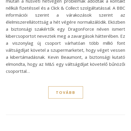
miután a húsvéti hétvégén problémák adódtak a kontakt
nélküli fizetéssel és a Click & Collect szolgáltatással. A BBC
információi szerint a várakozások szerint az
élelmiszerellátottság a hét végére normalizálódik. Eközben
a biztonsági szakértők egy DragonForce néven ismert
kibercsoportot neveztek meg a zavargások hátterében. Ez
a viszonylag új csoport várhatóan több millió font
váltságdíjat követel a szupermarketet, hogy véget vessen
a kibertámadásnak. Kevin Beaumont, a biztonsági kutató
elmondta, hogy az M&S egy váltságdíjat követelő bűnözői
csoporttal…
TOVÁBB