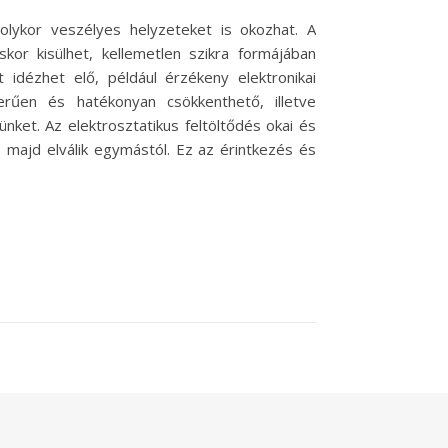
 olykor veszélyes helyzeteket is okozhat. A
kor kisülhet, kellemetlen szikra formájában
idézhet elő, például érzékeny elektronikai
űen és hatékonyan csökkenthető, illetve
ket. Az elektrosztatikus feltöltődés okai és
, majd elválik egymástól. Ez az érintkezés és