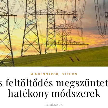
,
MINDENNAPOK
OTTHON
s feltöltődés megszünte
hatékony módszerek
2026.02.21.