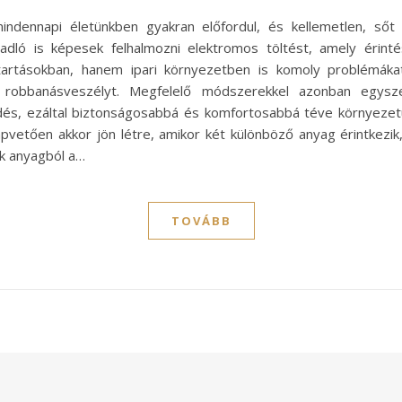
mindennapi életünkben gyakran előfordul, és kellemetlen, sőt
dló is képesek felhalmozni elektromos töltést, amely érintés
artásokban, hanem ipari környezetben is komoly problémákat 
robbanásveszélyt. Megfelelő módszerekkel azonban egyszer
dés, ezáltal biztonságosabbá és komfortosabbá téve környezetün
lapvetően akkor jön létre, amikor két különböző anyag érintkezik
ik anyagból a…
TOVÁBB