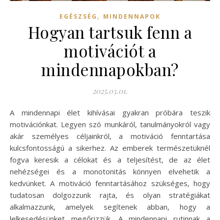
,
EGÉSZSÉG
MINDENNAPOK
Hogyan tartsuk fenn a
motivációt a
mindennapokban?
2025.03.01.
A mindennapi élet kihívásai gyakran próbára teszik
motivációnkat. Legyen szó munkáról, tanulmányokról vagy
akár személyes céljainkról, a motiváció fenntartása
kulcsfontosságú a sikerhez. Az emberek természetüknél
fogva keresik a célokat és a teljesítést, de az élet
nehézségei és a monotonitás könnyen elvehetik a
kedvünket. A motiváció fenntartásához szükséges, hogy
tudatosan dolgozzunk rajta, és olyan stratégiákat
alkalmazzunk, amelyek segítenek abban, hogy a
lelkesedésünket megőrizzük. A mindennapi rutinnak a