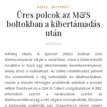
,
HÍREK
INTERNET
Üres polcok az M&S
boltokban a kibertámadás
után
2025.05.12.
Néhány Marks & Spencer (M&S) boltban üres
élelmiszerpolcok várják a vásárlókat, mivel a kiskereskedő
továbbra is küzd egy kibertámadás következményeivel,
amely érinti a működését. Az online rendeléseket péntek
óta szüneteltetik a cég weboldalán és alkalmazásában,
miután a húsvéti hétvégén problémák adódtak a kontakt
nélküli fizetéssel és a Click & Collect szolgáltatással. A BBC
információi szerint a várakozások szerint az
élelmiszerellátottság a hét végére normalizálódik. Eközben
a biztonsági szakértők egy DragonForce néven ismert