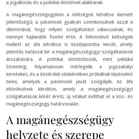
a jogalkotás és a politikai döntések alakítanak.
A magánegészségügyben a költségek kérdése kiemelt
jelentőségű; a páciensek gyakran szembesülnek azzal a
dilemmával, hogy milyen szolgáltatást válasszanak, és
mennyit hajlandók fizetni érte. A felnövekvő költségek
mellett az áfa kérdése is középpontba került, amely
jelentős hatással bír a magánegészségügyi szolgáltatások
árszabására. A politikai döntéshozók, mint például
Streeting, folyamatosan mérlegelik a jogszabályi
kereteket, és a közérdek védelmében próbálnak lépéseket
tenni, amelyek a páciensek javát szolgálják. Az áfa
eltörlésének kérdése, amely a magánegészségügyi
szolgáltatások körét érinti, új vitákat indíthat el a köz- és
magánegészségügy határvonalán.
A magánegészségügy
helyzete és szerepe