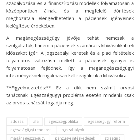
szabályozása és a finanszírozási modellek folyamatosan a
középpontban állnak, és a megfelelő döntések
meghozatala elengedhetetlen a páciensek igényeinek
kielégítése érdekében.
A magánegészségügy jövője tehát nemcsak a
szolgáltatók, hanem a páciensek számára is kihívásokkal teli
időszakot ígér. A jogszabályi keretek és a piaci feltételek
folyamatos változása mellett a páciensek igényei is
folyamatosan fejlődnek, így a magánegészségügyi
intézményeknek rugalmasan kell reagálniuk a kihívásokra.
**Figyelmeztetés:** Ez a cikk nem számít orvosi
tanácsnak. Egészségügyi probléma esetén mindenki csak
az orvos tanácsát fogadja meg.
adózás
áfa
egészségpolitika
egészségügyi reform
egészségügyi rendszer
jogszabályok
magánegészségügy
pénzügyi intézkedések
streeting