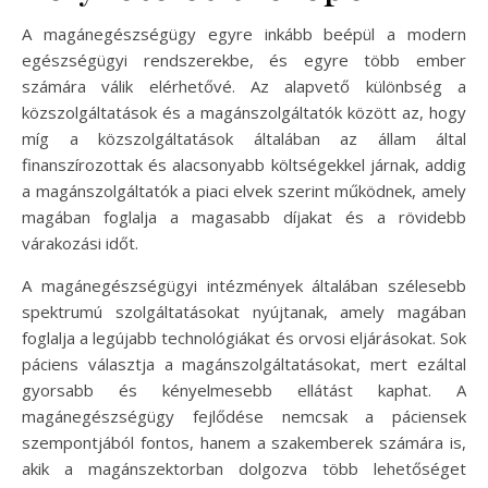
A magánegészségügy egyre inkább beépül a modern
egészségügyi rendszerekbe, és egyre több ember
számára válik elérhetővé. Az alapvető különbség a
közszolgáltatások és a magánszolgáltatók között az, hogy
míg a közszolgáltatások általában az állam által
finanszírozottak és alacsonyabb költségekkel járnak, addig
a magánszolgáltatók a piaci elvek szerint működnek, amely
magában foglalja a magasabb díjakat és a rövidebb
várakozási időt.
A magánegészségügyi intézmények általában szélesebb
spektrumú szolgáltatásokat nyújtanak, amely magában
foglalja a legújabb technológiákat és orvosi eljárásokat. Sok
páciens választja a magánszolgáltatásokat, mert ezáltal
gyorsabb és kényelmesebb ellátást kaphat. A
magánegészségügy fejlődése nemcsak a páciensek
szempontjából fontos, hanem a szakemberek számára is,
akik a magánszektorban dolgozva több lehetőséget