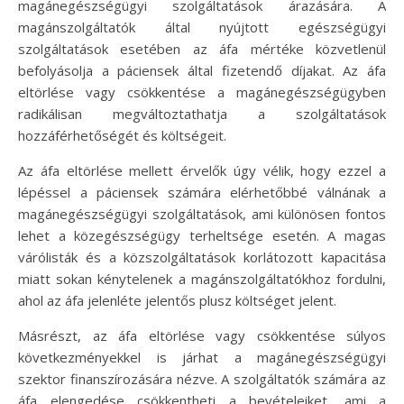
magánegészségügyi szolgáltatások árazására. A
magánszolgáltatók által nyújtott egészségügyi
szolgáltatások esetében az áfa mértéke közvetlenül
befolyásolja a páciensek által fizetendő díjakat. Az áfa
eltörlése vagy csökkentése a magánegészségügyben
radikálisan megváltoztathatja a szolgáltatások
hozzáférhetőségét és költségeit.
Az áfa eltörlése mellett érvelők úgy vélik, hogy ezzel a
lépéssel a páciensek számára elérhetőbbé válnának a
magánegészségügyi szolgáltatások, ami különösen fontos
lehet a közegészségügy terheltsége esetén. A magas
várólisták és a közszolgáltatások korlátozott kapacitása
miatt sokan kénytelenek a magánszolgáltatókhoz fordulni,
ahol az áfa jelenléte jelentős plusz költséget jelent.
Másrészt, az áfa eltörlése vagy csökkentése súlyos
következményekkel is járhat a magánegészségügyi
szektor finanszírozására nézve. A szolgáltatók számára az
áfa elengedése csökkentheti a bevételeiket, ami a