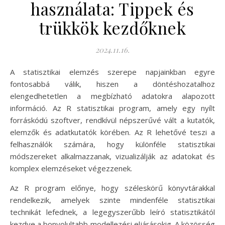
használata: Tippek és
trükkök kezdőknek
2024.11.16.
A statisztikai elemzés szerepe napjainkban egyre
fontosabbá válik, hiszen a döntéshozatalhoz
elengedhetetlen a megbízható adatokra alapozott
információ. Az R statisztikai program, amely egy nyílt
forráskódú szoftver, rendkívül népszerűvé vált a kutatók,
elemzők és adatkutatók körében. Az R lehetővé teszi a
felhasználók számára, hogy különféle statisztikai
módszereket alkalmazzanak, vizualizálják az adatokat és
komplex elemzéseket végezzenek.
Az R program előnye, hogy széleskörű könyvtárakkal
rendelkezik, amelyek szinte mindenféle statisztikai
technikát lefednek, a legegyszerűbb leíró statisztikától
kezdve a bonyolultabb modellezési eljárásokig. A közösség