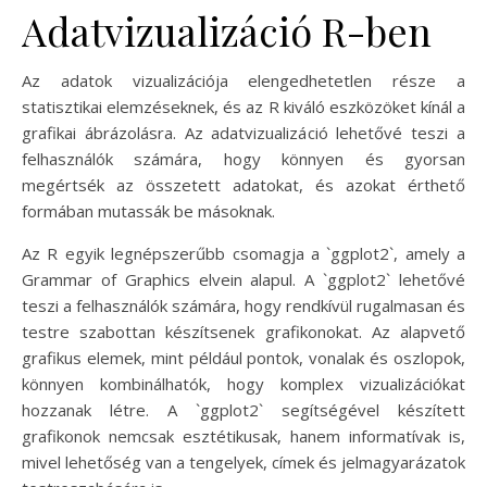
Adatvizualizáció R-ben
Az adatok vizualizációja elengedhetetlen része a
statisztikai elemzéseknek, és az R kiváló eszközöket kínál a
grafikai ábrázolásra. Az adatvizualizáció lehetővé teszi a
felhasználók számára, hogy könnyen és gyorsan
megértsék az összetett adatokat, és azokat érthető
formában mutassák be másoknak.
Az R egyik legnépszerűbb csomagja a `ggplot2`, amely a
Grammar of Graphics elvein alapul. A `ggplot2` lehetővé
teszi a felhasználók számára, hogy rendkívül rugalmasan és
testre szabottan készítsenek grafikonokat. Az alapvető
grafikus elemek, mint például pontok, vonalak és oszlopok,
könnyen kombinálhatók, hogy komplex vizualizációkat
hozzanak létre. A `ggplot2` segítségével készített
grafikonok nemcsak esztétikusak, hanem informatívak is,
mivel lehetőség van a tengelyek, címek és jelmagyarázatok