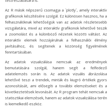
testreszabására is.
Az R másik népszerű csomagja a `plotly`, amely interaktív
grafikonok készítésére szolgál. Ez különösen hasznos, ha a
felhasználóknak lehetőségük van az adatok részletesebb
vizsgálatára, mivel az interaktív grafikonok lehetővé teszik
a zoomolást és a különböző nézetek közötti váltást. Az
interaktív elemek hozzájárulnak a felhasználói élmény
javításához, és segítenek a közönség figyelmének
fenntartásában.
Az adatok vizualizálása nemcsak az eredmények
bemutatására szolgál, hanem segít a felfedező
adatelemzés során is. Az adatok vizuális ábrázolása
lehetővé teszi a trendek, minták és kiugró értékek gyors
azonosítását, ami elősegíti a további elemzéseket és a
következtetések levonását. Az R program tehát nemcsak a
statisztikai elemzések, hanem az adatok vizualizálása terén
is kiemelkedő eszköz.