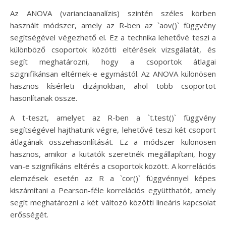
Az ANOVA (varianciaanalízis) szintén széles körben
használt módszer, amely az R-ben az `aov()` függvény
segítségével végezhető el. Ez a technika lehetővé teszi a
különböző csoportok közötti eltérések vizsgálatát, és
segít meghatározni, hogy a csoportok átlagai
szignifikánsan eltérnek-e egymástól. Az ANOVA különösen
hasznos kísérleti dizájnokban, ahol több csoportot
hasonlítanak össze.
A t-teszt, amelyet az R-ben a `t.test()` függvény
segítségével hajthatunk végre, lehetővé teszi két csoport
átlagának összehasonlítását. Ez a módszer különösen
hasznos, amikor a kutatók szeretnék megállapítani, hogy
van-e szignifikáns eltérés a csoportok között. A korrelációs
elemzések esetén az R a `cor()` függvénnyel képes
kiszámítani a Pearson-féle korrelációs együtthatót, amely
segít meghatározni a két változó közötti lineáris kapcsolat
erősségét.