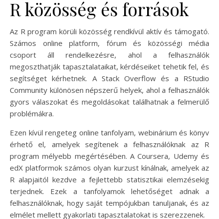
R közösség és források
Az R program körüli közösség rendkívül aktív és támogató.
Számos online platform, fórum és közösségi média
csoport áll rendelkezésre, ahol a felhasználók
megoszthatják tapasztalataikat, kérdéseiket tehetik fel, és
segítséget kérhetnek. A Stack Overflow és a RStudio
Community különösen népszerű helyek, ahol a felhasználók
gyors válaszokat és megoldásokat találhatnak a felmerülő
problémákra.
Ezen kívül rengeteg online tanfolyam, webinárium és könyv
érhető el, amelyek segítenek a felhasználóknak az R
program mélyebb megértésében. A Coursera, Udemy és
edX platformok számos olyan kurzust kínálnak, amelyek az
R alapjaitól kezdve a fejlettebb statisztikai elemzésekig
terjednek. Ezek a tanfolyamok lehetőséget adnak a
felhasználóknak, hogy saját tempójukban tanuljanak, és az
elmélet mellett gyakorlati tapasztalatokat is szerezzenek.