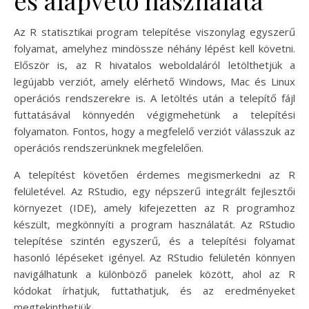
Az R statisztikai program telepítése viszonylag egyszerű
folyamat, amelyhez mindössze néhány lépést kell követni.
Először is, az R hivatalos weboldaláról letölthetjük a
legújabb verziót, amely elérhető Windows, Mac és Linux
operációs rendszerekre is. A letöltés után a telepítő fájl
futtatásával könnyedén végigmehetünk a telepítési
folyamaton. Fontos, hogy a megfelelő verziót válasszuk az
operációs rendszerünknek megfelelően.
A telepítést követően érdemes megismerkedni az R
felületével. Az RStudio, egy népszerű integrált fejlesztői
környezet (IDE), amely kifejezetten az R programhoz
készült, megkönnyíti a program használatát. Az RStudio
telepítése szintén egyszerű, és a telepítési folyamat
hasonló lépéseket igényel. Az RStudio felületén könnyen
navigálhatunk a különböző panelek között, ahol az R
kódokat írhatjuk, futtathatjuk, és az eredményeket
megtekinthetjük.