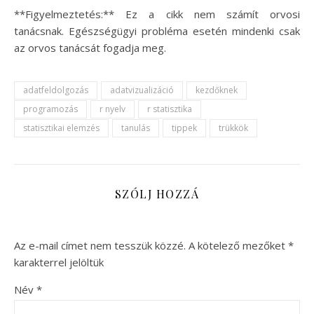
**Figyelmeztetés:** Ez a cikk nem számít orvosi
tanácsnak. Egészségügyi probléma esetén mindenki csak
az orvos tanácsát fogadja meg.
adatfeldolgozás
adatvizualizáció
kezdőknek
programozás
r nyelv
r statisztika
statisztikai elemzés
tanulás
tippek
trükkök
SZÓLJ HOZZÁ
Az e-mail címet nem tesszük közzé.
A kötelező mezőket
*
karakterrel jelöltük
Név
*