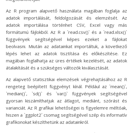
Az R program alapvető használata magában foglalja az
adatok importálását, feldolgozását és elemzését. Az
adatok importálása történhet CSV, Excel vagy más
formátumú fájlokból. Az R a `read.csv()` és a `read.xlsx()`
függvények segítségével képes ezeket a fájlokat
beolvasni. Miután az adatainkat importáltuk, a következő
lépés lehet az adatok tisztítása és előkészítése. Ez
magában foglalhatja az üres értékek kezelését, az adatok
átalakítását és a szükséges változók kiválasztását.
Az alapvető statisztikai elemzések végrehajtásához az R
rengeteg beépített függvényt kínál. Például az `mean()`,
`median()`, `sd()` és `var()` függvények segítségével
gyorsan kiszámíthatjuk az átlagot, mediánt, szórást és
varianciát. Az R grafikai lehetőségei is figyelemre méltóak,
hiszen a `ggplot2` csomag segítségével szép és informatív
grafikonokat készíthetünk az adatainkról.