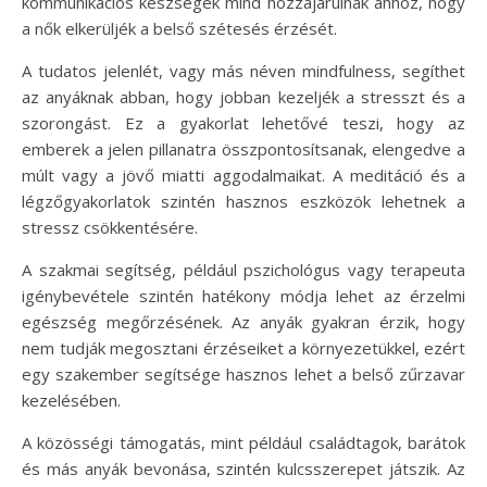
kommunikációs készségek mind hozzájárulnak ahhoz, hogy
a nők elkerüljék a belső szétesés érzését.
A tudatos jelenlét, vagy más néven mindfulness, segíthet
az anyáknak abban, hogy jobban kezeljék a stresszt és a
szorongást. Ez a gyakorlat lehetővé teszi, hogy az
emberek a jelen pillanatra összpontosítsanak, elengedve a
múlt vagy a jövő miatti aggodalmaikat. A meditáció és a
légzőgyakorlatok szintén hasznos eszközök lehetnek a
stressz csökkentésére.
A szakmai segítség, például pszichológus vagy terapeuta
igénybevétele szintén hatékony módja lehet az érzelmi
egészség megőrzésének. Az anyák gyakran érzik, hogy
nem tudják megosztani érzéseiket a környezetükkel, ezért
egy szakember segítsége hasznos lehet a belső zűrzavar
kezelésében.
A közösségi támogatás, mint például családtagok, barátok
és más anyák bevonása, szintén kulcsszerepet játszik. Az