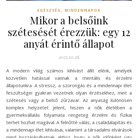
,
EGÉSZSÉG
MINDENNAPOK
Mikor a belsőink
szétesését érezzük: egy 12
anyát érintő állapot
2025.10.28.
A modern világ számos kihívást állít elénk, amelyek
közvetlen hatással vannak a mentális és érzelmi
állapotunkra. A stressz, a szorongás és a mindennapi élet
feszültségei gyakran vezetnek olyan érzésekhez, mint a
szétesés vagy a belső zűrzavar. Az anyaság különösen
komplex helyzetet jelent, hiszen a nők életében a
gyermekvállalás folyamata rengeteg érzelmi és fizikai
terhet hozhat magával. A felnőtté válás, a családalapítás és
a mindennapi élet kihívásai, valamint a társadalmi elvárások
mind hozzájárulhatnak ahhoz, hogy a nők időnként úgy