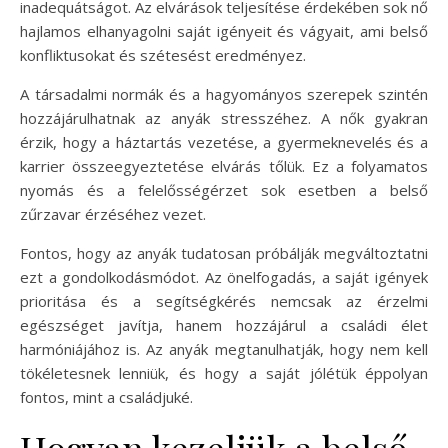
inadequátságot. Az elvárások teljesítése érdekében sok nő
hajlamos elhanyagolni saját igényeit és vágyait, ami belső
konfliktusokat és szétesést eredményez.
A társadalmi normák és a hagyományos szerepek szintén
hozzájárulhatnak az anyák stresszéhez. A nők gyakran
érzik, hogy a háztartás vezetése, a gyermeknevelés és a
karrier összeegyeztetése elvárás tőlük. Ez a folyamatos
nyomás és a felelősségérzet sok esetben a belső
zűrzavar érzéséhez vezet.
Fontos, hogy az anyák tudatosan próbálják megváltoztatni
ezt a gondolkodásmódot. Az önelfogadás, a saját igények
prioritása és a segítségkérés nemcsak az érzelmi
egészséget javítja, hanem hozzájárul a családi élet
harmóniájához is. Az anyák megtanulhatják, hogy nem kell
tökéletesnek lenniük, és hogy a saját jólétük éppolyan
fontos, mint a családjuké.
Hogyan kezeljük a belső