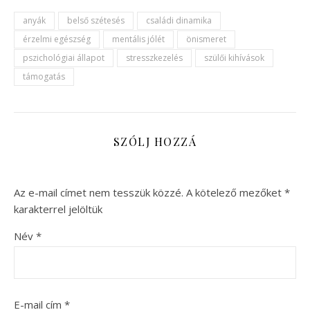
anyák
belső szétesés
családi dinamika
érzelmi egészség
mentális jólét
önismeret
pszichológiai állapot
stresszkezelés
szülői kihívások
támogatás
SZÓLJ HOZZÁ
Az e-mail címet nem tesszük közzé.
A kötelező mezőket
*
karakterrel jelöltük
Név
*
E-mail cím
*