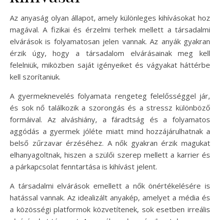
Az anyaság olyan állapot, amely különleges kihívásokat hoz
magával. A fizikai és érzelmi terhek mellett a társadalmi
elvárások is folyamatosan jelen vannak. Az anyák gyakran
érzik úgy, hogy a társadalom elvárásainak meg kell
felelniük, miközben saját igényeiket és vágyakat háttérbe
kell szorítaniuk.
A gyermeknevelés folyamata rengeteg felelősséggel jár,
és sok nő találkozik a szorongás és a stressz különböző
formáival. Az alváshiány, a fáradtság és a folyamatos
aggódás a gyermek jóléte miatt mind hozzájárulhatnak a
belső zűrzavar érzéséhez. A nők gyakran érzik magukat
elhanyagoltnak, hiszen a szülői szerep mellett a karrier és
a párkapcsolat fenntartása is kihívást jelent.
A társadalmi elvárások emellett a nők önértékelésére is
hatással vannak. Az idealizált anyakép, amelyet a média és
a közösségi platformok közvetítenek, sok esetben irreális