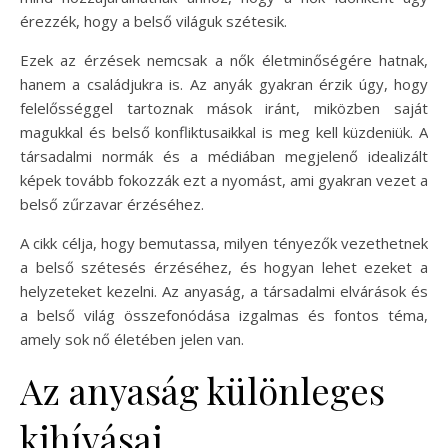
érezzék, hogy a belső világuk szétesik.
Ezek az érzések nemcsak a nők életminőségére hatnak,
hanem a családjukra is. Az anyák gyakran érzik úgy, hogy
felelősséggel tartoznak mások iránt, miközben saját
magukkal és belső konfliktusaikkal is meg kell küzdeniük. A
társadalmi normák és a médiában megjelenő idealizált
képek tovább fokozzák ezt a nyomást, ami gyakran vezet a
belső zűrzavar érzéséhez.
A cikk célja, hogy bemutassa, milyen tényezők vezethetnek
a belső szétesés érzéséhez, és hogyan lehet ezeket a
helyzeteket kezelni. Az anyaság, a társadalmi elvárások és
a belső világ összefonódása izgalmas és fontos téma,
amely sok nő életében jelen van.
Az anyaság különleges
kihívásai