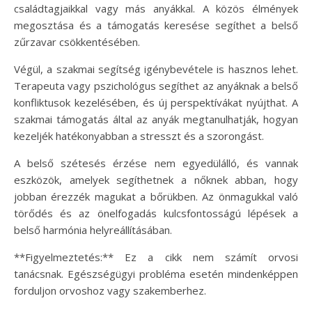
családtagjaikkal vagy más anyákkal. A közös élmények
megosztása és a támogatás keresése segíthet a belső
zűrzavar csökkentésében.
Végül, a szakmai segítség igénybevétele is hasznos lehet.
Terapeuta vagy pszichológus segíthet az anyáknak a belső
konfliktusok kezelésében, és új perspektívákat nyújthat. A
szakmai támogatás által az anyák megtanulhatják, hogyan
kezeljék hatékonyabban a stresszt és a szorongást.
A belső szétesés érzése nem egyedülálló, és vannak
eszközök, amelyek segíthetnek a nőknek abban, hogy
jobban érezzék magukat a bőrükben. Az önmagukkal való
törődés és az önelfogadás kulcsfontosságú lépések a
belső harmónia helyreállításában.
**Figyelmeztetés:** Ez a cikk nem számít orvosi
tanácsnak. Egészségügyi probléma esetén mindenképpen
forduljon orvoshoz vagy szakemberhez.