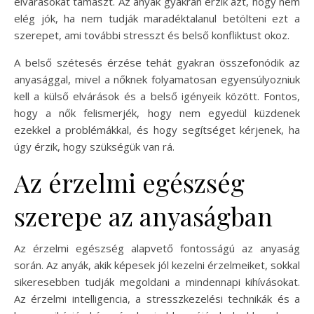
elvárásokat támaszt. Az anyák gyakran érzik azt, hogy nem
elég jók, ha nem tudják maradéktalanul betölteni ezt a
szerepet, ami további stresszt és belső konfliktust okoz.
A belső szétesés érzése tehát gyakran összefonódik az
anyasággal, mivel a nőknek folyamatosan egyensúlyozniuk
kell a külső elvárások és a belső igényeik között. Fontos,
hogy a nők felismerjék, hogy nem egyedül küzdenek
ezekkel a problémákkal, és hogy segítséget kérjenek, ha
úgy érzik, hogy szükségük van rá.
Az érzelmi egészség
szerepe az anyaságban
Az érzelmi egészség alapvető fontosságú az anyaság
során. Az anyák, akik képesek jól kezelni érzelmeiket, sokkal
sikeresebben tudják megoldani a mindennapi kihívásokat.
Az érzelmi intelligencia, a stresszkezelési technikák és a