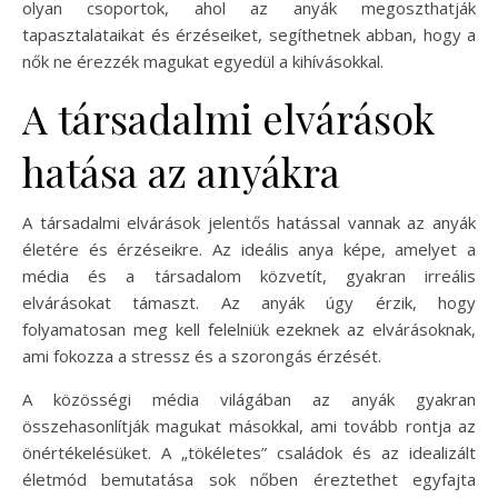
olyan csoportok, ahol az anyák megoszthatják
tapasztalataikat és érzéseiket, segíthetnek abban, hogy a
nők ne érezzék magukat egyedül a kihívásokkal.
A társadalmi elvárások
hatása az anyákra
A társadalmi elvárások jelentős hatással vannak az anyák
életére és érzéseikre. Az ideális anya képe, amelyet a
média és a társadalom közvetít, gyakran irreális
elvárásokat támaszt. Az anyák úgy érzik, hogy
folyamatosan meg kell felelniük ezeknek az elvárásoknak,
ami fokozza a stressz és a szorongás érzését.
A közösségi média világában az anyák gyakran
összehasonlítják magukat másokkal, ami tovább rontja az
önértékelésüket. A „tökéletes” családok és az idealizált
életmód bemutatása sok nőben éreztethet egyfajta