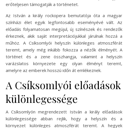
erőteljesen támogatják a történetet.
Az István a király rockopera bemutatója óta a magyar
színházi élet egyik legfontosabb eseményévé vált. Az
előadás folyamatosan megújul, új színészek és rendezők
érkeznek, akik saját interpretációjukkal járulnak hozzá a
műhöz. A Csíksomlyói helyszín különleges atmoszférát
teremt, amely még inkább fokozza a nézők élményét. A
történet és a zene összhangja, valamint a helyszín
varázslatos környezete egy olyan élményt teremt,
amelyre az emberek hosszú időn át emlékeznek.
A Csíksomlyói előadások
különlegessége
A Csíksomlyón megrendezett István a király előadások
különlegessége abban rejlik, hogy a helyszín és a
környezet különleges atmoszférát teremt. A hegyek