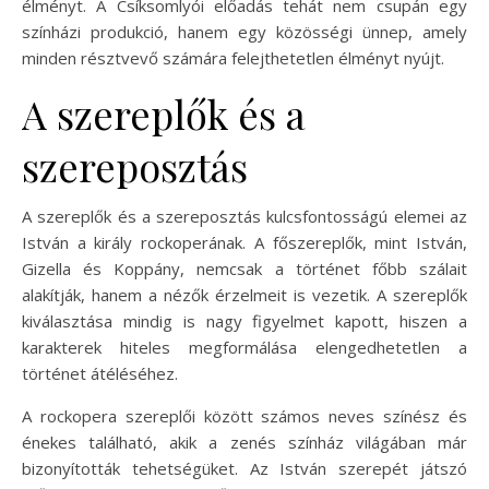
élményt. A Csíksomlyói előadás tehát nem csupán egy
színházi produkció, hanem egy közösségi ünnep, amely
minden résztvevő számára felejthetetlen élményt nyújt.
A szereplők és a
szereposztás
A szereplők és a szereposztás kulcsfontosságú elemei az
István a király rockoperának. A főszereplők, mint István,
Gizella és Koppány, nemcsak a történet főbb szálait
alakítják, hanem a nézők érzelmeit is vezetik. A szereplők
kiválasztása mindig is nagy figyelmet kapott, hiszen a
karakterek hiteles megformálása elengedhetetlen a
történet átéléséhez.
A rockopera szereplői között számos neves színész és
énekes található, akik a zenés színház világában már
bizonyították tehetségüket. Az István szerepét játszó