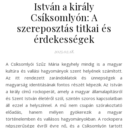
István a király
Csíksomlyón: A
szereposztás titkai és
érdekességek
2025.02.18.
A Csíksomlyói Szűz Mária kegyhely mindig is a magyar
kultúra és vallási hagyományok szent helyének számított.
Az itt rendezett zarándoklatok és ünnepségek a
magyarság identitásának fontos részét képezik. Az István
a király című rockoperát, amely a magyar államalapításról
és Szent István életéről szól, szintén szoros kapcsolatban
áll ezzel a helyszínnel. A mű nem csupán szórakoztató
előadás, hanem mélyen gyökerezik a magyar
történelemben és vallásos hagyományokban. A rockopera
népszerűsége évről évre nő, és a Csíksomlyón tartott