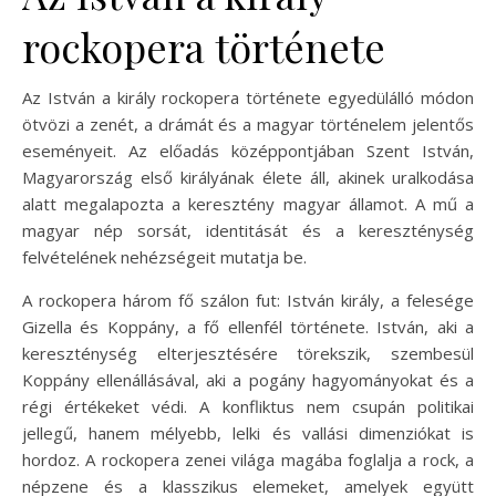
rockopera története
Az István a király rockopera története egyedülálló módon
ötvözi a zenét, a drámát és a magyar történelem jelentős
eseményeit. Az előadás középpontjában Szent István,
Magyarország első királyának élete áll, akinek uralkodása
alatt megalapozta a keresztény magyar államot. A mű a
magyar nép sorsát, identitását és a kereszténység
felvételének nehézségeit mutatja be.
A rockopera három fő szálon fut: István király, a felesége
Gizella és Koppány, a fő ellenfél története. István, aki a
kereszténység elterjesztésére törekszik, szembesül
Koppány ellenállásával, aki a pogány hagyományokat és a
régi értékeket védi. A konfliktus nem csupán politikai
jellegű, hanem mélyebb, lelki és vallási dimenziókat is
hordoz. A rockopera zenei világa magába foglalja a rock, a
népzene és a klasszikus elemeket, amelyek együtt