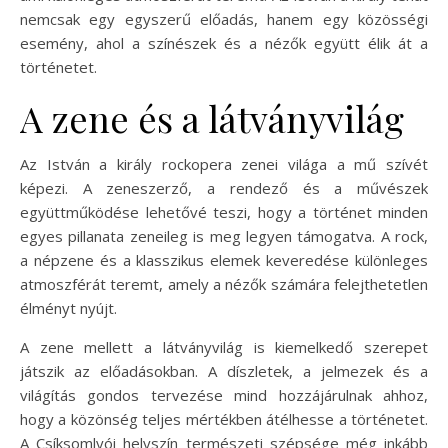
nemcsak egy egyszerű előadás, hanem egy közösségi
esemény, ahol a színészek és a nézők együtt élik át a
történetet.
A zene és a látványvilág
Az István a király rockopera zenei világa a mű szívét
képezi. A zeneszerző, a rendező és a művészek
együttműködése lehetővé teszi, hogy a történet minden
egyes pillanata zeneileg is meg legyen támogatva. A rock,
a népzene és a klasszikus elemek keveredése különleges
atmoszférát teremt, amely a nézők számára felejthetetlen
élményt nyújt.
A zene mellett a látványvilág is kiemelkedő szerepet
játszik az előadásokban. A díszletek, a jelmezek és a
világítás gondos tervezése mind hozzájárulnak ahhoz,
hogy a közönség teljes mértékben átélhesse a történetet.
A Csíksomlyói helyszín természeti szépsége még inkább