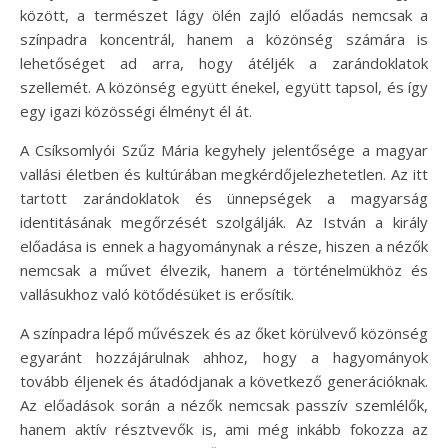
között, a természet lágy ölén zajló előadás nemcsak a
színpadra koncentrál, hanem a közönség számára is
lehetőséget ad arra, hogy átéljék a zarándoklatok
szellemét. A közönség együtt énekel, együtt tapsol, és így
egy igazi közösségi élményt él át.
A Csíksomlyói Szűz Mária kegyhely jelentősége a magyar
vallási életben és kultúrában megkérdőjelezhetetlen. Az itt
tartott zarándoklatok és ünnepségek a magyarság
identitásának megőrzését szolgálják. Az István a király
előadása is ennek a hagyománynak a része, hiszen a nézők
nemcsak a művet élvezik, hanem a történelmükhöz és
vallásukhoz való kötődésüket is erősítik.
A színpadra lépő művészek és az őket körülvevő közönség
egyaránt hozzájárulnak ahhoz, hogy a hagyományok
tovább éljenek és átadódjanak a következő generációknak.
Az előadások során a nézők nemcsak passzív szemlélők,
hanem aktív résztvevők is, ami még inkább fokozza az