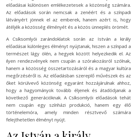
előadásai különösen emlékezetesek a közönség számára.
Az előadások során nemcsak a zenéért és a színpadi
látványért jönnek el az emberek, hanem azért is, hogy
átéljék a közösség élményét és a közös ünneplés örömét.
A Csíksomlyói zarándoklatok során az István a király
előadásai különleges élményt nyújtanak, hiszen a színpad a
természet lágy ölén, a hegyek között helyezkedik el. Az
ilyen rendezvények nem csupán a szórakozásról szólnak,
hanem a közösség összetartozásáról és a magyar kultúra
megőrzéséről is. Az előadásban szereplő művészek és az
őket körülvevő közönség egyaránt hozzájárulnak ahhoz,
hogy a hagyományok tovább éljenek és átadódjanak a
következő generációknak. A Csíksomlyói előadások tehát
nem csupán egy színházi produkció, hanem egy élő
történelemóra, amely minden résztvevő számára
felejthetetlen élményt nyújt.
Az István a király