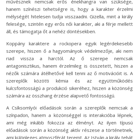
művésznek nemcsak erős énekhangra van szüksége,
hanem színészi tehetségre is, hogy a karakter érzelmi
mélységét hitelesen tudja visszaadni. Gizella, mint a király
felesége, szintén egy erős női karakter, aki a férje mellett
áll, és támogatja őt a nehéz döntésekben.
Koppány karaktere a rockopera egyik legérdekesebb
szerepe, hiszen ő a hagyományok védelmezője, aki nem
riad vissza a harctól. Az ő szerepe nemcsak
antagonisztikus, hanem érzelmileg is összetett, hiszen a
nézők számára átélhetővé kell tenni az ő motivációit is. A
szereplők közötti kémia és az együttműködés
kulcsfontosságú a produkció sikeréhez, hiszen a közönség
számára az összhang érzése alapvető fontosságú.
A Csíksomlyói előadások során a szereplők nemcsak a
színpadon, hanem a közönséggel is interakcióba lépnek,
ami még inkább fokozza az élményt. Az ilyen típusú
előadások során a közönség aktív részese a történetnek,
ami különleges atmoszférát teremt. Az István a király tehát