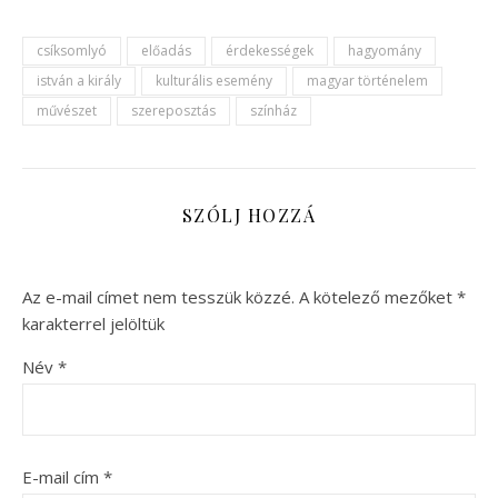
csíksomlyó
előadás
érdekességek
hagyomány
istván a király
kulturális esemény
magyar történelem
művészet
szereposztás
színház
SZÓLJ HOZZÁ
Az e-mail címet nem tesszük közzé.
A kötelező mezőket
*
karakterrel jelöltük
Név
*
E-mail cím
*