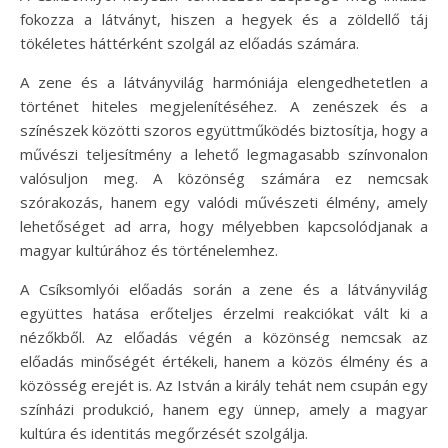
fokozza a látványt, hiszen a hegyek és a zöldellő táj
tökéletes háttérként szolgál az előadás számára.
A zene és a látványvilág harmóniája elengedhetetlen a
történet hiteles megjelenítéséhez. A zenészek és a
színészek közötti szoros együttműködés biztosítja, hogy a
művészi teljesítmény a lehető legmagasabb színvonalon
valósuljon meg. A közönség számára ez nemcsak
szórakozás, hanem egy valódi művészeti élmény, amely
lehetőséget ad arra, hogy mélyebben kapcsolódjanak a
magyar kultúrához és történelemhez.
A Csíksomlyói előadás során a zene és a látványvilág
együttes hatása erőteljes érzelmi reakciókat vált ki a
nézőkből. Az előadás végén a közönség nemcsak az
előadás minőségét értékeli, hanem a közös élmény és a
közösség erejét is. Az István a király tehát nem csupán egy
színházi produkció, hanem egy ünnep, amely a magyar
kultúra és identitás megőrzését szolgálja.