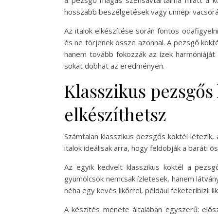
a pezsgő magas szénsavtartalma miatt a kokt
hosszabb beszélgetések vagy ünnepi vacsorák
Az italok elkészítése során fontos odafigye
és ne törjenek össze azonnal. A pezsgő kokt
hanem tovább fokozzák az ízek harmóniáját is
sokat dobhat az eredményen.
Klasszikus pezsgős
elkészíthetsz
Számtalan klasszikus pezsgős koktél létezik,
italok ideálisak arra, hogy feldobják a baráti
Az egyik kedvelt klasszikus koktél a pezsg
gyümölcsök nemcsak ízletesek, hanem látványo
néha egy kevés likőrrel, például feketeribizli l
A készítés menete általában egyszerű: elősz