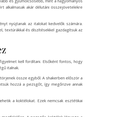
lágyabb és gyümölcsösebb, mint a hagyományos
rt alkalmasak akár délutáni összejövetelekre
nyt nyújtanak az italokat kedvelők számára.
l, textúrákkal és díszítésekkel gazdagítsuk az
ez
gyelmet kell fordítani. Elsőként fontos, hogy
gű italnak.
törjenek össze egyből. A shakerben először a
 öntsük hozzá a pezsgőt, így megőrizve annak
ehetik a koktélokat. Ezek nemcsak esztétikai