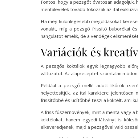
Fontos, hogy a pezsgőt óvatosan adagoljuk, 
mentalevelek tovább fokozzák az ital exkluziv
Ha még különlegesebb megoldásokat keresel, ér
vonalát, míg a pezsgő frissítő buborékai é
hangulatot emelik, de a vendégek elismerését i
Variációk és kreatí
A pezsgős koktélok egyik legnagyobb előnye,
változatot. Az alapreceptet számtalan módon l
Például a pezsgő mellé adott likőrök cserélg
helyettesítjük, az ital karaktere jelentősen 
frissítőbbé és üdítőbbé teszi a koktélt, ami k
A friss fűszernövények, mint a menta vagy a
koktélokat, hanem egyedi látványt is kölcsö
elkeveredjenek, majd a pezsgővel való összek