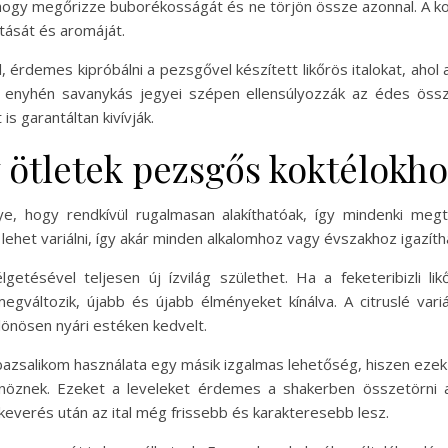
hogy megőrizze buborékosságát és ne törjön össze azonnal. A kok
itását és aromáját.
demes kipróbálni a pezsgővel készített likőrös italokat, ahol a l
s enyhén savanykás jegyei szépen ellensúlyozzák az édes öss
s garantáltan kivívják.
v ötletek pezsgős koktélokh
 hogy rendkívül rugalmasan alakíthatóak, így mindenki megtalá
ehet variálni, így akár minden alkalomhoz vagy évszakhoz igazítha
etésével teljesen új ízvilág születhet. Ha a feketeribizli likő
megváltozik, újabb és újabb élményeket kínálva. A citruslé vari
ülönösen nyári estéken kedvelt.
 bazsalikom használata egy másik izgalmas lehetőség, hiszen ez
nöznek. Ezeket a leveleket érdemes a shakerben összetörni a 
everés után az ital még frissebb és karakteresebb lesz.