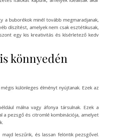
etes italokat kapunk, amelyek ideálisak akár
hogy a buborékok minél tovább megmaradjanak,
éb díszítést, amelyek nem csak esztétikusak,
szont egy kis kreativitás és kísérletező kedv
 is könnyedén
, mégis különleges élményt nyújtanak. Ezek az
például málna vagy áfonya társulnak. Ezek a
al a pezsgő és citromlé kombinációja, amelyet
k.
majd leszűrik, és lassan felöntik pezsgővel.