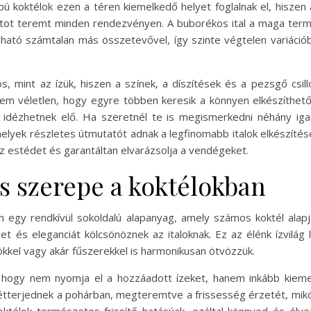
 koktélok ezen a téren kiemelkedő helyet foglalnak el, hisze
latot teremt minden rendezvényen. A buborékos ital a maga te
ató számtalan más összetevővel, így szinte végtelen variációb
s, mint az ízük, hiszen a színek, a díszítések és a pezsgő csi
Nem véletlen, hogy egyre többen keresik a könnyen elkészíthet
 idézhetnek elő. Ha szeretnél te is megismerkedni néhány iga
elyek részletes útmutatót adnak a legfinomabb italok elkészíté
 az estédet és garantáltan elvarázsolja a vendégeket.
s szerepe a koktélokban
 egy rendkívül sokoldalú alapanyag, amely számos koktél alap
t és eleganciát kölcsönöznek az italoknak. Ez az élénk ízvil
ökkel vagy akár fűszerekkel is harmonikusan ötvözzük.
hogy nem nyomja el a hozzáadott ízeket, hanem inkább kiemeli 
tterjednek a pohárban, megteremtve a frissesség érzetét, mik