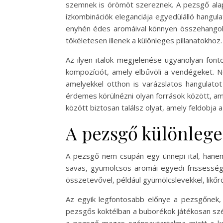
szemnek is örömöt szereznek. A pezsgő alapú
ízkombinációk eleganciája egyedülálló hangu
enyhén édes aromáival könnyen összehangolh
tökéletesen illenek a különleges pillanatokhoz.
Az ilyen italok megjelenése ugyanolyan fonto
kompozíciót, amely elbűvöli a vendégeket. 
amelyekkel otthon is varázslatos hangulatot
érdemes körülnézni olyan források között, am
között biztosan találsz olyat, amely feldobja
A pezsgő különlege
A pezsgő nem csupán egy ünnepi ital, hanem
savas, gyümölcsös aromái egyedi frissessége
összetevővel, például gyümölcslevekkel, likőr
Az egyik legfontosabb előnye a pezsgőnek, 
pezsgős koktélban a buborékok játékosan szé