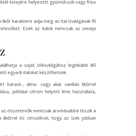
tél tetejére helyezett gyümölcsök vagy friss
ikőr karaktere adja meg az ital ízvilágának fő
zetevőket. Ezek az italok nemcsak az ünnepi
oz
lhatja a saját ízlésvilágához leginkább illő
tó egyedi italokat készíthetünk.
rt barack-, alma- vagy akár vaníliás likőrrel
álása, például citrom helyett lime használata,
ek az összetevők nemcsak aromásabbá teszik a
likőrrel és citruslével, hogy az ízek jobban