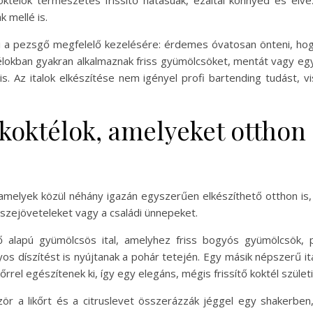
élok természetes frissítő hatásúak, ezáltal könnyed és élvez
 mellé is.
lni a pezsgő megfelelő kezelésére: érdemes óvatosan önteni, 
élokban gyakran alkalmaznak friss gyümölcsöket, mentát vagy egy
. Az italok elkészítése nem igényel profi bartending tudást, vi
 koktélok, amelyeket otthon
 amelyek közül néhány igazán egyszerűen elkészíthető otthon is
 összejöveteleket vagy a családi ünnepeket.
ő alapú gyümölcsös ital, amelyhez friss bogyós gyümölcsök, 
s díszítést is nyújtanak a pohár tetején. Egy másik népszerű it
ikőrrel egészítenek ki, így egy elegáns, mégis frissítő koktél születi
ör a likőrt és a citruslevet összerázzák jéggel egy shakerben, 