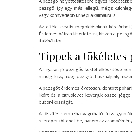
A pezsgő helyettesítésére egyes receptekben
pezsgő, így egy más jellegű, mégis különleg
vagy könnyedebb ünnepi alkalmakra is.
Az efféle kreatív megoldásoknak köszönhető
Érdemes bátran kísérletezni, hiszen a pezsgő 
italkínálatot.
Tippek a tökéletes 
Az igazán jó pezsgős koktél elkészítése nem 
mindig friss, hideg pezsgőt használjunk, hisze
A pezsgőt érdemes óvatosan, döntött pohárba
likőrt és a citruslevet keverjük össze jégg
buborékosságát.
A díszítés sem elhanyagolható: friss gyümöl
szerepet töltenek be, hanem az aromaélményt is