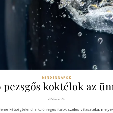
MINDENNAPOK
 pezsgős koktélok az ün
2025.12.04.
leme kétségtelenül a különleges italok széles választéka, melye