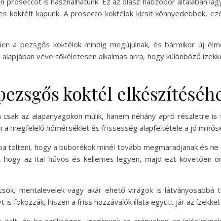
 proseccót is használhatunk. Ez az olasz habzóbor általában 
es koktélt kapunk. A prosecco koktélok kicsit könnyedebbek, ezé
en a pezsgős koktélok mindig megújulnak, és bármikor új élmé
alapjában véve tökéletesen alkalmas arra, hogy különböző ízekke
pezsgős koktél elkészítéséh
csak az alapanyagokon múlik, hanem néhány apró részletre is fi
n a megfelelő hőmérséklet és frissesség alapfeltétele a jó minősé
 tölteni, hogy a buborékok minél tovább megmaradjanak és ne 
el, hogy az ital hűvös és kellemes legyen, majd ezt követően
csök, mentalevelek vagy akár ehető virágok is látványosabbá t
 fokozzák, hiszen a friss hozzávalók illata együtt jár az ízekkel.