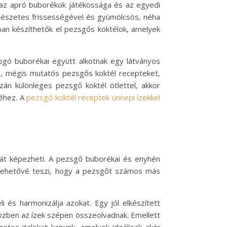
n az apró buborékok játékossága és az egyedi
rmészetes frissességével és gyümölcsös, néha
an készíthetők el pezsgős koktélok, amelyek
llogó buborékai együtt alkotnak egy látványos
ő, mégis mutatós pezsgős koktél recepteket,
zán különleges pezsgő koktél ötlettel, akkor
séhez. A
pezsgő koktél receptek ünnepi ízekkel
ját képezheti. A pezsgő buborékai és enyhén
ág lehetővé teszi, hogy a pezsgőt számos más
és harmonizálja azokat. Egy jól elkészített
özben az ízek szépen összeolvadnak. Emellett