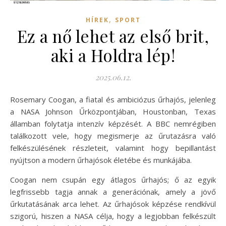
,
HÍREK
SPORT
Ez a nő lehet az első brit,
aki a Holdra lép!
2025.06.12.
Rosemary Coogan, a fiatal és ambiciózus űrhajós, jelenleg
a NASA Johnson Űrközpontjában, Houstonban, Texas
államban folytatja intenzív képzését. A BBC nemrégiben
találkozott vele, hogy megismerje az űrutazásra való
felkészülésének részleteit, valamint hogy bepillantást
nyújtson a modern űrhajósok életébe és munkájába.
Coogan nem csupán egy átlagos űrhajós; ő az egyik
legfrissebb tagja annak a generációnak, amely a jövő
űrkutatásának arca lehet. Az űrhajósok képzése rendkívül
szigorú, hiszen a NASA célja, hogy a legjobban felkészült