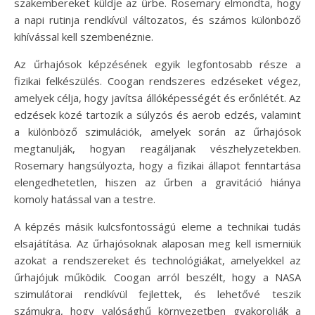
szakembereket küldje az űrbe. Rosemary elmondta, hogy
a napi rutinja rendkívül változatos, és számos különböző
kihívással kell szembenéznie.
Az űrhajósok képzésének egyik legfontosabb része a
fizikai felkészülés. Coogan rendszeres edzéseket végez,
amelyek célja, hogy javítsa állóképességét és erőnlétét. Az
edzések közé tartozik a súlyzós és aerob edzés, valamint
a különböző szimulációk, amelyek során az űrhajósok
megtanulják, hogyan reagáljanak vészhelyzetekben.
Rosemary hangsúlyozta, hogy a fizikai állapot fenntartása
elengedhetetlen, hiszen az űrben a gravitáció hiánya
komoly hatással van a testre.
A képzés másik kulcsfontosságú eleme a technikai tudás
elsajátítása. Az űrhajósoknak alaposan meg kell ismerniük
azokat a rendszereket és technológiákat, amelyekkel az
űrhajójuk működik. Coogan arról beszélt, hogy a NASA
szimulátorai rendkívül fejlettek, és lehetővé teszik
számukra, hogy valósághű környezetben gyakorolják a