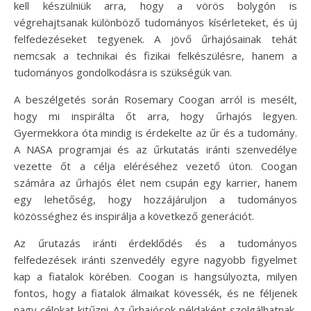
kell készülniük arra, hogy a vörös bolygón is
végrehajtsanak különböző tudományos kísérleteket, és új
felfedezéseket tegyenek. A jövő űrhajósainak tehát
nemcsak a technikai és fizikai felkészülésre, hanem a
tudományos gondolkodásra is szükségük van.
A beszélgetés során Rosemary Coogan arról is mesélt,
hogy mi inspirálta őt arra, hogy űrhajós legyen.
Gyermekkora óta mindig is érdekelte az űr és a tudomány.
A NASA programjai és az űrkutatás iránti szenvedélye
vezette őt a célja eléréséhez vezető úton. Coogan
számára az űrhajós élet nem csupán egy karrier, hanem
egy lehetőség, hogy hozzájáruljon a tudományos
közösséghez és inspirálja a következő generációt.
Az űrutazás iránti érdeklődés és a tudományos
felfedezések iránti szenvedély egyre nagyobb figyelmet
kap a fiatalok körében. Coogan is hangsúlyozta, milyen
fontos, hogy a fiatalok álmaikat kövessék, és ne féljenek
nagy célokat kitűzni. Az űrhajósok példaként szolgálhatnak,