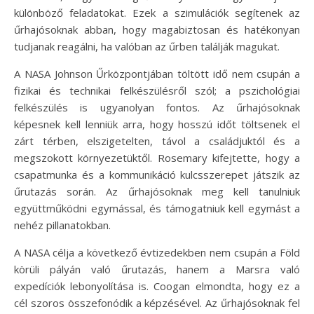
különböző feladatokat. Ezek a szimulációk segítenek az
űrhajósoknak abban, hogy magabiztosan és hatékonyan
tudjanak reagálni, ha valóban az űrben találják magukat.
A NASA Johnson Űrközpontjában töltött idő nem csupán a
fizikai és technikai felkészülésről szól; a pszichológiai
felkészülés is ugyanolyan fontos. Az űrhajósoknak
képesnek kell lenniük arra, hogy hosszú időt töltsenek el
zárt térben, elszigetelten, távol a családjuktól és a
megszokott környezetüktől. Rosemary kifejtette, hogy a
csapatmunka és a kommunikáció kulcsszerepet játszik az
űrutazás során. Az űrhajósoknak meg kell tanulniuk
együttműködni egymással, és támogatniuk kell egymást a
nehéz pillanatokban.
A NASA célja a következő évtizedekben nem csupán a Föld
körüli pályán való űrutazás, hanem a Marsra való
expedíciók lebonyolítása is. Coogan elmondta, hogy ez a
cél szoros összefonódik a képzésével. Az űrhajósoknak fel