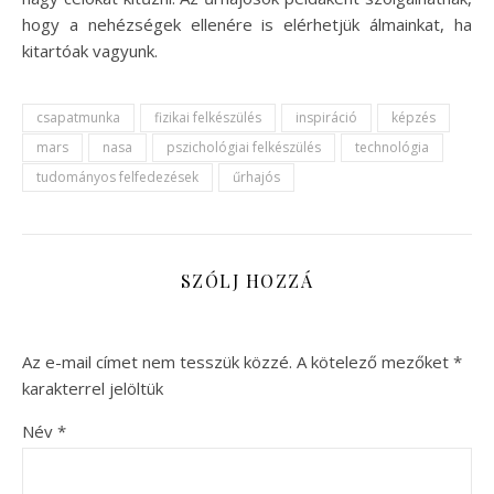
hogy a nehézségek ellenére is elérhetjük álmainkat, ha
kitartóak vagyunk.
csapatmunka
fizikai felkészülés
inspiráció
képzés
mars
nasa
pszichológiai felkészülés
technológia
tudományos felfedezések
űrhajós
SZÓLJ HOZZÁ
Az e-mail címet nem tesszük közzé.
A kötelező mezőket
*
karakterrel jelöltük
Név
*