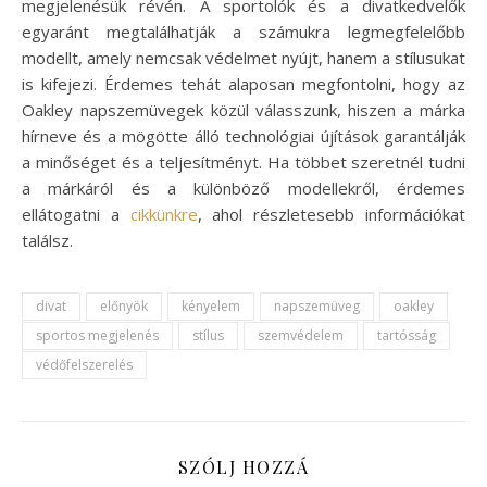
megjelenésük révén. A sportolók és a divatkedvelők
egyaránt megtalálhatják a számukra legmegfelelőbb
modellt, amely nemcsak védelmet nyújt, hanem a stílusukat
is kifejezi. Érdemes tehát alaposan megfontolni, hogy az
Oakley napszemüvegek közül válasszunk, hiszen a márka
hírneve és a mögötte álló technológiai újítások garantálják
a minőséget és a teljesítményt. Ha többet szeretnél tudni
a márkáról és a különböző modellekről, érdemes
ellátogatni a
cikkünkre
, ahol részletesebb információkat
találsz.
divat
előnyök
kényelem
napszemüveg
oakley
sportos megjelenés
stílus
szemvédelem
tartósság
védőfelszerelés
SZÓLJ HOZZÁ