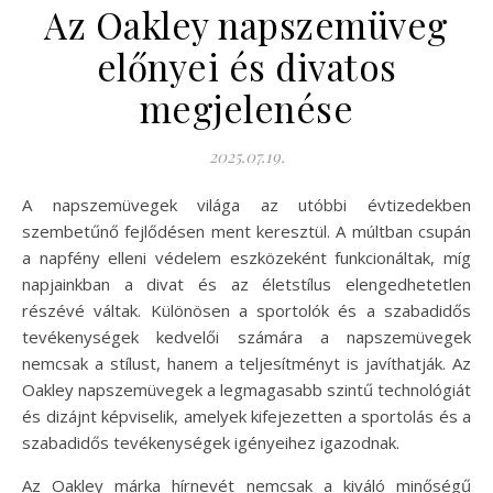
Az Oakley napszemüveg
előnyei és divatos
megjelenése
2025.07.19.
A napszemüvegek világa az utóbbi évtizedekben
szembetűnő fejlődésen ment keresztül. A múltban csupán
a napfény elleni védelem eszközeként funkcionáltak, míg
napjainkban a divat és az életstílus elengedhetetlen
részévé váltak. Különösen a sportolók és a szabadidős
tevékenységek kedvelői számára a napszemüvegek
nemcsak a stílust, hanem a teljesítményt is javíthatják. Az
Oakley napszemüvegek a legmagasabb szintű technológiát
és dizájnt képviselik, amelyek kifejezetten a sportolás és a
szabadidős tevékenységek igényeihez igazodnak.
Az Oakley márka hírnevét nemcsak a kiváló minőségű