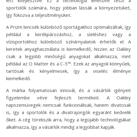
lett kifejlesztve. Ez a technológia lehetővé teszi a
sportolók számára, hogy jobban lássák a környezetüket,
így fokozva a teljesítményüket.
A Prizm lencsék különböző sportágakhoz optimalizáltak, így
például a kerékpározáshoz, a síeléshez vagy a
vízisportokhoz különböző színárnyalatok érhetők el. A
keretek anyaghasználata is kiemelkedő, hiszen az Oakley
csak a legjobb minőségű anyagokat alkalmazza, mint
például az O Matter és a C-5™. Ezek az anyagok könnyűek,
tartósak és kényelmesek, így a viselés élménye
kiemelkedő.
A márka folyamatosan innovál, és a vásárlók igényeit
figyelembe véve fejleszti termékeit. A Oakley
napszemüvegek nemcsak funkcionálisak, hanem divatosak
is, így a sportolók és a divatrajongók egyaránt kedvelik
őket. A cég törekszik arra, hogy a legújabb technológiákat
alkalmazza, így a vásárlók mindig a legjobbat kapják.