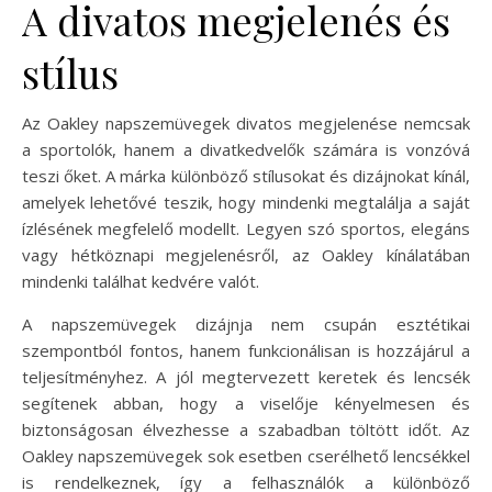
A divatos megjelenés és
stílus
Az Oakley napszemüvegek divatos megjelenése nemcsak
a sportolók, hanem a divatkedvelők számára is vonzóvá
teszi őket. A márka különböző stílusokat és dizájnokat kínál,
amelyek lehetővé teszik, hogy mindenki megtalálja a saját
ízlésének megfelelő modellt. Legyen szó sportos, elegáns
vagy hétköznapi megjelenésről, az Oakley kínálatában
mindenki találhat kedvére valót.
A napszemüvegek dizájnja nem csupán esztétikai
szempontból fontos, hanem funkcionálisan is hozzájárul a
teljesítményhez. A jól megtervezett keretek és lencsék
segítenek abban, hogy a viselője kényelmesen és
biztonságosan élvezhesse a szabadban töltött időt. Az
Oakley napszemüvegek sok esetben cserélhető lencsékkel
is rendelkeznek, így a felhasználók a különböző