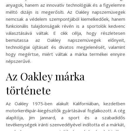
anyagok, hanem az innovatív technológiák és a figyelemre
méltó dizájn is megerősíti. Az Oakley napszemüvegek
nemcsak a védelem szempontjából kiemelkedőek, hanem
funkcionális tulajdonságaik révén is a sportolók kedvenc
választásává váltak. E cikk célja, hogy részletesen
bemutassa az Oakley napszemüvegek előnyeit,
technológiai újításait és divatos megjelenését, valamint
hogy megértse, miért váltak a márka termékei ennyire
népszerűvé.
Az Oakley márka
története
Az Oakley 1975-ben alakult Kaliforniában, kezdetben
motorkerékpár-kiegészítők gyártásával foglalkozott. A cég
alapítója, Jim Jannard, a sport és a szabadidős
tevékenységek iránti szenvedélyével indította el a márkát,