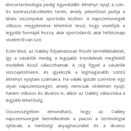
lencsetechnológia pedig egyedülálló élményt nyújt a szín-
és kontrasztérzékelés terén, amely jelentősen javítja a
látási viszonyokat sportolás közben. A napszemüvegek
stílusos megjelenése lehetővé teszi, hogy viselőjük a
legjobb formáját hozza, akár sportolásról, akár hétköznapi
viseletről van szó.
Ezen kívül, az Oakley folyamatosan frissíti termékkínálatát,
így a vásárlók mindig a legújabb trendeknek megfelelő
modellek közül választhatnak. A cég figyel a vásárlók
visszajelzéseire, és igyekszik a legmagasabb szintű
élményt nyújtani számukra. Ha valaki igazán szeretne egy
olyan napszemüveget, amely nemcsak védelmet nyújt,
hanem stílusos és divatos is, akkor az Oakley választása a
legjobb lehetőség.
Összességében elmondható, hogy az Oakley
napszemüvegek kiemelkednek a piacon a technológiai
újításaik, a minőségi anyaghasználat és a divatos