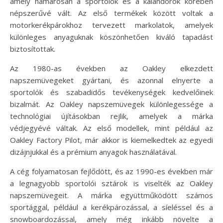
amely hamarosan a sportolók és a kalandorok körében
népszerűvé vált. Az első termékek között voltak a
motorkerékpárokhoz tervezett markolatok, amelyek
különleges anyaguknak köszönhetően kiváló tapadást
biztosítottak.
Az 1980-as években az Oakley elkezdett
napszemüvegeket gyártani, és azonnal elnyerte a
sportolók és szabadidős tevékenységek kedvelőinek
bizalmát. Az Oakley napszemüvegek különlegessége a
technológiai újításokban rejlik, amelyek a márka
védjegyévé váltak. Az első modellek, mint például az
Oakley Factory Pilot, már akkor is kiemelkedtek az egyedi
dizájnjukkal és a prémium anyagok használatával.
A cég folyamatosan fejlődött, és az 1990-es években már
a legnagyobb sportolói sztárok is viselték az Oakley
napszemüvegeit. A márka együttműködött számos
sportággal, például a kerékpározással, a síeléssel és a
snowboardozással, amely még inkább növelte a