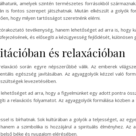
lhatunk, amelyek szintén természetes forrásokból származnak.
 is fontos szerepet játszhatnak. Miután elkészült a golyók for
ően, hogy milyen tartósságot szeretnénk elérni.
órakoztató tevékenység, hanem lehetőséget ad arra is, hogy ka
 kifejezésének, és elősegíti a kézügyesség fejlődését, különöse
tációban és relaxációban
relaxáció során egyre népszerűbbé válik. Az emberek világsz
ntális egészség javításában. Az agyaggolyók kézzel való form
feszültségek levezetésében.
 lehetőséget ad arra, hogy a figyelmünket egy adott pontra össz
gíti a relaxációs folyamatot. Az agyaggolyók formálása közben a
ssel is bírhatnak. Sok kultúrában a golyók a teljességet, az egy
hanem a szimbolika is hozzájárul a spirituális élményhez. Az
a belső béke és nyugalom elérésében.