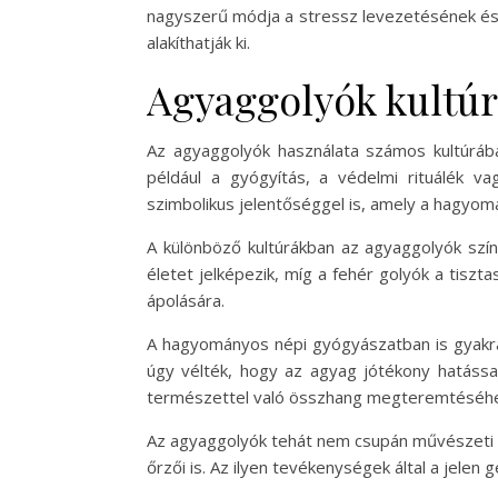
nagyszerű módja a stressz levezetésének és az
alakíthatják ki.
Agyaggolyók kultú
Az agyaggolyók használata számos kultúráb
például a gyógyítás, a védelmi rituálék v
szimbolikus jelentőséggel is, amely a hagyo
A különböző kultúrákban az agyaggolyók színe
életet jelképezik, míg a fehér golyók a tisz
ápolására.
A hagyományos népi gyógyászatban is gyakran
úgy vélték, hogy az agyag jótékony hatással
természettel való összhang megteremtéséh
Az agyaggolyók tehát nem csupán művészeti é
őrzői is. Az ilyen tevékenységek által a jele