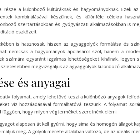
a része a különböző kultúráknak és hagyományoknak. Ezek az 
entek kombinálásával készülnek, és különféle célokra hasz
nböző szertartásokban és gyógyászati alkalmazásokban is megj
ditáció eszközeit.
kében is hasznosak, hiszen az agyaggolyók formálása és szín
ehát nemcsak a hagyományok ápolásáról szól, hanem a modern 
k számára egyaránt izgalmas lehetőségeket kínálnak, legyen s
észletesebben megvizsgáljuk az agyaggolyók különböző alkalmazási
ése és anyagai
eatív folyamat, amely lehetővé teszi a különböző anyagok felfe
yeket víz hozzáadásával formálhatóvá teszünk. A folyamat sorá
ól függően, hogy milyen végterméket szeretnénk elérni.
agyagot alaposan át kell gyúrni, hogy sima és homogén állagot ka
rmáljuk meg. A golyók mérete általában változó, de az ideális mé