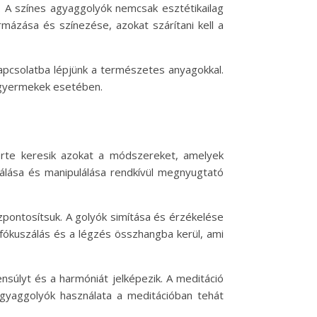
 A színes agyaggolyók nemcsak esztétikailag
mázása és színezése, azokat szárítani kell a
pcsolatba lépjünk a természetes anyagokkal.
n gyermekek esetében.
erte keresik azokat a módszereket, amelyek
álása és manipulálása rendkívül megnyugtató
pontosítsuk. A golyók simítása és érzékelése
 fókuszálás és a légzés összhangba kerül, ami
ensúlyt és a harmóniát jelképezik. A meditáció
 agyaggolyók használata a meditációban tehát