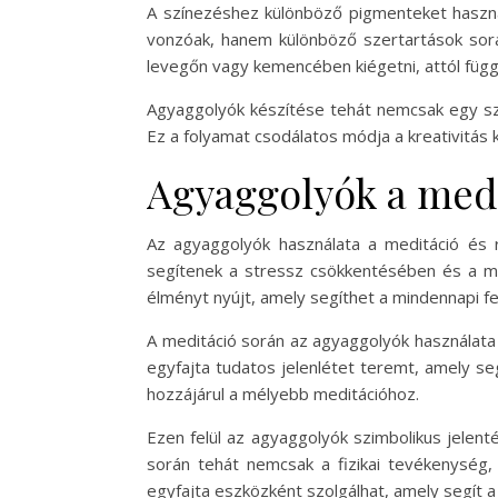
A színezéshez különböző pigmenteket haszná
vonzóak, hanem különböző szertartások során
levegőn vagy kemencében kiégetni, attól függ
Agyaggolyók készítése tehát nemcsak egy sz
Ez a folyamat csodálatos módja a kreativitás
Agyaggolyók a medi
Az agyaggolyók használata a meditáció és 
segítenek a stressz csökkentésében és a me
élményt nyújt, amely segíthet a mindennapi 
A meditáció során az agyaggolyók használata
egyfajta tudatos jelenlétet teremt, amely se
hozzájárul a mélyebb meditációhoz.
Ezen felül az agyaggolyók szimbolikus jelenté
során tehát nemcsak a fizikai tevékenység, 
egyfajta eszközként szolgálhat, amely segít 