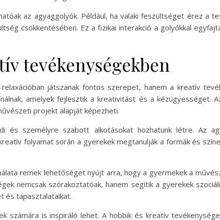
azhatóak az agyaggolyók. Például, ha valaki feszültséget érez a
tség csökkentésében. Ez a fizikai interakció a golyókkal egyfajt
tív tevékenységekben
elaxációban játszanak fontos szerepet, hanem a kreatív tevé
álnak, amelyek fejlesztik a kreativitást és a kézügyességet. 
vészeti projekt alapját képezheti.
di és személyre szabott alkotásokat hozhatunk létre. Az agy
 kreatív folyamat során a gyerekek megtanulják a formák és szín
álata remek lehetőséget nyújt arra, hogy a gyermekek a művésze
ségek nemcsak szórakoztatóak, hanem segítik a gyerekek szociáli
 és tapasztalataikat.
ek számára is inspiráló lehet. A hobbik és kreatív tevékenység