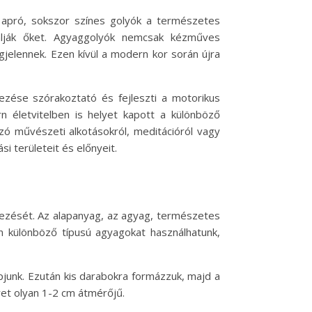
apró, sokszor színes golyók a természetes
nálják őket. Agyaggolyók nemcsak kézműves
elennek. Ezen kívül a modern kor során újra
ezése szórakoztató és fejleszti a motorikus
életvitelben is helyet kapott a különböző
zó művészeti alkotásokról, meditációról vagy
 területeit és előnyeit.
dezését. Az alapanyag, az agyag, természetes
n különböző típusú agyagokat használhatunk,
pjunk. Ezután kis darabokra formázzuk, majd a
ret olyan 1-2 cm átmérőjű.