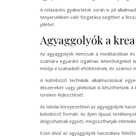
A relaxációs gyakorlatok során is jól alkalm
tenyerünkben való forgatása segíthet a feszül
jólétet.
Agyaggolyók a krea
Az agyaggolyók nemcsak a meditációban és r
számára egyaránt izgalmas lehetőségeket kín
módja a szabadidő eltöltésének, és számos mű
A különböző technikák alkalmazásával egye
ékszereket vagy játékokat is készíthetünk. A
türelem fejlesztését.
Az iskolai környezetben az agyaggolyók haszn
különböző formáit. Az ilyen típusú tevékeny
dolgozhatnak együtt, megoszthatják ötleteiket
Ezen kívül az agyaggolyók használata felnőtt