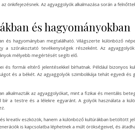
 önkifejezésnek. Az agyaggolyók alkalmazása során a felnőttek ú
rákban és hagyományokban
an és hagyományban megtalálható. Világszerte különböző népek
agy a szórakoztató tevékenységek részeként. Az agyaggolyók
mányok mélyebb megértését segíti elő.
i és formái eltérő jelentésekkel bírhatnak. Például bizonyos k
taságot és a békét. Az agyaggolyók szimbolikája tehát egyedi és 
 alkalmazták az agyaggolyókat, mint a fizikai és mentális bete
 bír a testre és a lélekre egyaránt. A golyók használata a kül
ez.
s kreatív eszközök, hanem a különböző kultúrákban betöltött 
n generációk is kapcsolatba léphetnek a múlt örökségeivel, és áta