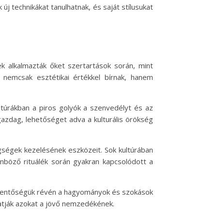
j technikákat tanulhatnak, és saját stílusukat
 alkalmazták őket szertartások során, mint
 nemcsak esztétikai értékkel bírnak, hanem
ultúrákban a piros golyók a szenvedélyt és az
gazdag, lehetőséget adva a kulturális örökség
gségek kezelésének eszközeit. Sok kultúrában
önböző rituálék során gyakran kapcsolódott a
jelentőségük révén a hagyományok és szokások
dhatják azokat a jövő nemzedékének.