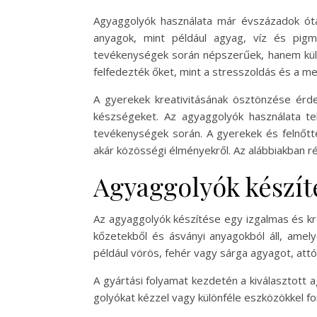
Agyaggolyók használata már évszázadok ót
anyagok, mint például agyag, víz és pigm
tevékenységek során népszerűek, hanem külö
felfedezték őket, mint a stresszoldás és a me
A gyerekek kreativitásának ösztönzése érde
készségeket. Az agyaggolyók használata t
tevékenységek során. A gyerekek és felnőtte
akár közösségi élményekről. Az alábbiakban r
Agyaggolyók készít
Az agyaggolyók készítése egy izgalmas és kr
kőzetekből és ásványi anyagokból áll, amel
például vörös, fehér vagy sárga agyagot, att
A gyártási folyamat kezdetén a kiválasztott 
golyókat kézzel vagy különféle eszközökkel fo