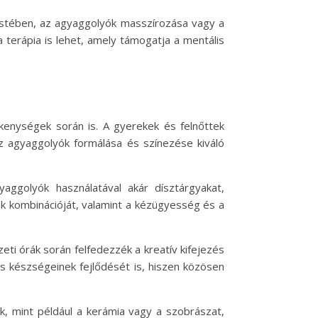
 testében, az agyaggolyók masszírozása vagy a
a terápia is lehet, amely támogatja a mentális
kenységek során is. A gyerekek és felnőttek
Az agyaggolyók formálása és színezése kiváló
aggolyók használatával akár dísztárgyakat,
ek kombinációját, valamint a kézügyesség és a
ti órák során felfedezzék a kreatív kifejezés
s készségeinek fejlődését is, hiszen közösen
ek, mint például a kerámia vagy a szobrászat,