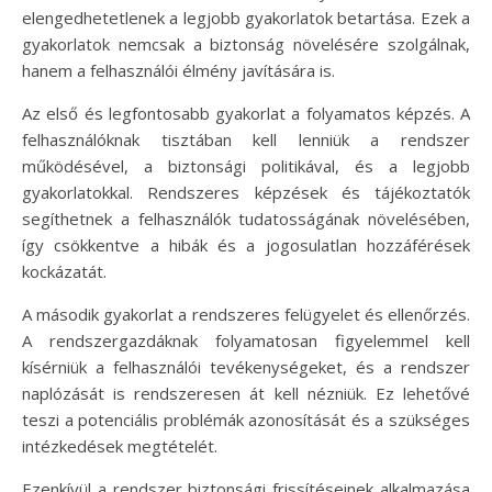
elengedhetetlenek a legjobb gyakorlatok betartása. Ezek a
gyakorlatok nemcsak a biztonság növelésére szolgálnak,
hanem a felhasználói élmény javítására is.
Az első és legfontosabb gyakorlat a folyamatos képzés. A
felhasználóknak tisztában kell lenniük a rendszer
működésével, a biztonsági politikával, és a legjobb
gyakorlatokkal. Rendszeres képzések és tájékoztatók
segíthetnek a felhasználók tudatosságának növelésében,
így csökkentve a hibák és a jogosulatlan hozzáférések
kockázatát.
A második gyakorlat a rendszeres felügyelet és ellenőrzés.
A rendszergazdáknak folyamatosan figyelemmel kell
kísérniük a felhasználói tevékenységeket, és a rendszer
naplózását is rendszeresen át kell nézniük. Ez lehetővé
teszi a potenciális problémák azonosítását és a szükséges
intézkedések megtételét.
Ezenkívül a rendszer biztonsági frissítéseinek alkalmazása