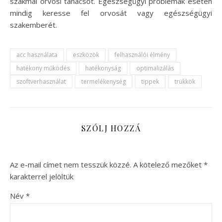
szakmai orvosi tanácsot. Egészségügyi problémák esetén
mindig keresse fel orvosát vagy egészségügyi
szakemberét.
acc használata
eszközök
felhasználói élmény
hatékony működés
hatékonyság
optimalizálás
szoftverhasználat
termelékenység
tippek
trükkök
SZÓLJ HOZZÁ
Az e-mail címet nem tesszük közzé.
A kötelező mezőket
*
karakterrel jelöltük
Név
*