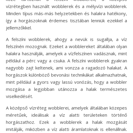
vízrétegben használt wobblerek és a mélyvízi wobblerek.
Minden típus más-más helyzetekben és halakra hatékony,
így a horgászoknak érdemes tisztában lenniük ezekkel a
jellemzőkkel.
A felszíni wobblerek, ahogy a nevük is sugallja, a víz
felszínén mozognak. Ezeket a wobblereket általában olyan
halakra használják, amelyek a vízfelszínen vadásznak, mint
például a pérc vagy a csuka. A felszíni wobblerek gyakran
nagyobb zajt keltenek, ami vonzza a ragadozó halakat. A
horgászok különböző bevonási technikákat alkalmazhatnak,
mint például a gyors vagy lassú vonózás, hogy a wobbler
mozgása a legjobban utánozza a halak természetes
viselkedését.
A középső vízréteg wobblerei, amelyek általában közepes
méretűek, ideálisak a víz alatti területeken történő
horgászathoz. Ezek a wobblerek a halak mozgását
imitálják, miközben a víz alatti áramlatoknak is ellenállnak.