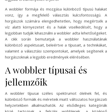
A wobbler formája és mozgása különböző típusú halakat
vonz, így a megfelelő választás kulcsfontosságú. A
horgászok számára elengedhetetlen, hogy megértsék a
víz alatti környezetet és a halak viselkedését, hogy a
legjobban tudják kihasználni a wobbler adta lehetőségeket.
A cikk során bemutatjuk a wobbler használatának
különböző aspektusait, beleértve a típusait, a technikákat,
valamint a választási szempontokat, amelyek segítenek a
horgászoknak a legjobb eredmények elérésében.
A wobbler típusai és
jellemzőik
A wobbler típusai széles spektrumot ölelnek fel, és
különböző formáik és méreteik miatt változatos horgászati
helyzetekben alkalmazhatók. Az elsődleges kategóriák
közé tartoznak a felszíni wobblerek, a középső