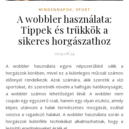
,
MINDENNAPOK
SPORT
A wobbler használata:
Tippek és trükkök a
sikeres horgászathoz
2024.08.24.
A wobbler használata egyre népszerűbbé válik a
horgászok körében, mivel ez a különleges műcsali számos
előnnyel rendelkezik. Azok számára, akik szeretik a vízi
sportokat, és szeretnék növelni a halfogás hatékonyságát,
a wobbler számos lehetőséget kínál. A wobbler nem
csupán egy egyszerű csali, hanem egy olyan eszköz, amely
képes utánozni a halak természetes mozgását, ezáltal
vonzva a ragadozó halakat. A wobbler használata során a
horgászok különféle technikákat alkalmazhatnak, hogy a
legjobb eredményeket érjék el.