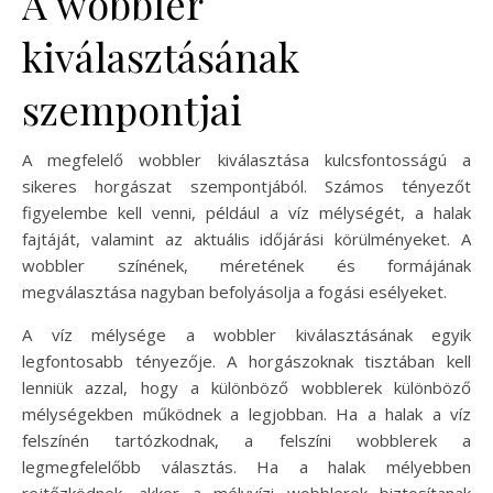
A wobbler
kiválasztásának
szempontjai
A megfelelő wobbler kiválasztása kulcsfontosságú a
sikeres horgászat szempontjából. Számos tényezőt
figyelembe kell venni, például a víz mélységét, a halak
fajtáját, valamint az aktuális időjárási körülményeket. A
wobbler színének, méretének és formájának
megválasztása nagyban befolyásolja a fogási esélyeket.
A víz mélysége a wobbler kiválasztásának egyik
legfontosabb tényezője. A horgászoknak tisztában kell
lenniük azzal, hogy a különböző wobblerek különböző
mélységekben működnek a legjobban. Ha a halak a víz
felszínén tartózkodnak, a felszíni wobblerek a
legmegfelelőbb választás. Ha a halak mélyebben
rejtőzködnek, akkor a mélyvízi wobblerek biztosítanak