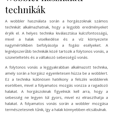
technikák
A wobbler használata során a horgászoknak számos
technikát alkalmazhatnak, hogy a legjobb eredményeket
érjék el. A helyes technika kiválasztása kulcsfontosságú,
mivel a halak viselkedése és a víz környezete
nagymértékben befolyásolja a fogási esélyeket. A
legnépszerűbb technikák közé tartozik a folytonos vonás, a
szüneteltetés és a váltakozó sebességű vonás.
A folytonos vonás a leggyakrabban alkalmazott technika,
amely során a horgász egyenletesen húzza be a wobblert.
Ez a technika különösen hatékony a felszíni wobblerek
esetében, mivel a folyamatos mozgás vonzza a ragadozó
halakat. A horgászoknak figyelniük kell arra, hogy a
sebesség ne legyen túl gyors, mivel ez elriaszthatja a
halakat. A folyamatos vonás során a wobbler mozgása
természetesnek tűnik, így a halak könnyebben elcsábulnak.