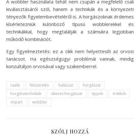
A wobbler használata tehát nem csupán a megfelelő csali
kiválasztásáról szól, hanem a technikák és a környezeti
tényezők figyelembevételéről is. A horgászoknak érdemes
kísérletezniük különböző típusú wobblerekkel és
technikákkal, hogy megtalálják a számukra legjobban
működő kombinációt.
Egy figyelmeztetés: ez a cikk nem helyettesíti az orvosi
tanácsot. Ha egészségügyi problémái vannak, mindig
konzultáljon orvosával vagy szakemberrel.
csalik
felszerelés
halászat
horgászat
horgásztechnikák
sikeres horgászat
tippek
trükkök
vízpart
wobbler
SZÓLJ HOZZÁ