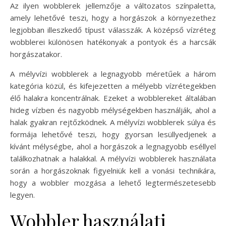
Az ilyen wobblerek jellemzője a változatos színpaletta,
amely lehetővé teszi, hogy a horgászok a környezethez
legjobban illeszkedő típust válasszák. A középső vízréteg
wobblerei különösen hatékonyak a pontyok és a harcsák
horgászatakor.
A mélyvízi wobblerek a legnagyobb méretűek a három
kategória közül, és kifejezetten a mélyebb vízrétegekben
élő halakra koncentrálnak. Ezeket a wobblereket általában
hideg vízben és nagyobb mélységekben használják, ahol a
halak gyakran rejtőzködnek. A mélyvízi wobblerek súlya és
formája lehetővé teszi, hogy gyorsan lesüllyedjenek a
kívánt mélységbe, ahol a horgászok a legnagyobb eséllyel
találkozhatnak a halakkal. A mélyvízi wobblerek használata
során a horgászoknak figyelniük kell a vonási technikára,
hogy a wobbler mozgása a lehető legtermészetesebb
legyen.
Wobbler használati