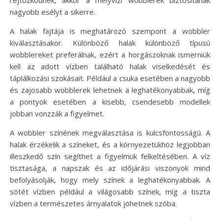
nagyobb esélyt a sikerre.
A halak fajtája is meghatározó szempont a wobbler
kiválasztásakor. Különböző halak különböző típusú
wobblereket preferálnak, ezért a horgászoknak ismerniük
kell az adott vízben található halak viselkedését és
táplálkozási szokásait. Például a csuka esetében a nagyobb
és zajosabb wobblerek lehetnek a leghatékonyabbak, míg
a pontyok esetében a kisebb, csendesebb modellek
jobban vonzzák a figyelmet.
A wobbler színének megválasztása is kulcsfontosságú. A
halak érzékelik a színeket, és a környezetükhöz legjobban
illeszkedő szín segíthet a figyelmük felkeltésében. A víz
tisztasága, a napszak és az időjárási viszonyok mind
befolyásolják, hogy mely színek a leghatékonyabbak. A
sötét vízben például a világosabb színek, míg a tiszta
vízben a természetes árnyalatok jöhetnek szóba.