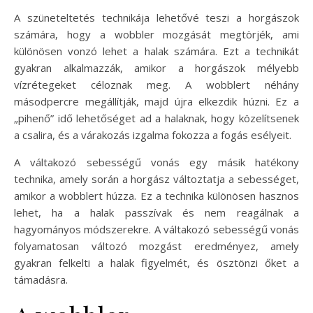
A szüneteltetés technikája lehetővé teszi a horgászok
számára, hogy a wobbler mozgását megtörjék, ami
különösen vonzó lehet a halak számára. Ezt a technikát
gyakran alkalmazzák, amikor a horgászok mélyebb
vízrétegeket céloznak meg. A wobblert néhány
másodpercre megállítják, majd újra elkezdik húzni. Ez a
„pihenő” idő lehetőséget ad a halaknak, hogy közelítsenek
a csalira, és a várakozás izgalma fokozza a fogás esélyeit.
A váltakozó sebességű vonás egy másik hatékony
technika, amely során a horgász változtatja a sebességet,
amikor a wobblert húzza. Ez a technika különösen hasznos
lehet, ha a halak passzívak és nem reagálnak a
hagyományos módszerekre. A váltakozó sebességű vonás
folyamatosan változó mozgást eredményez, amely
gyakran felkelti a halak figyelmét, és ösztönzi őket a
támadásra.