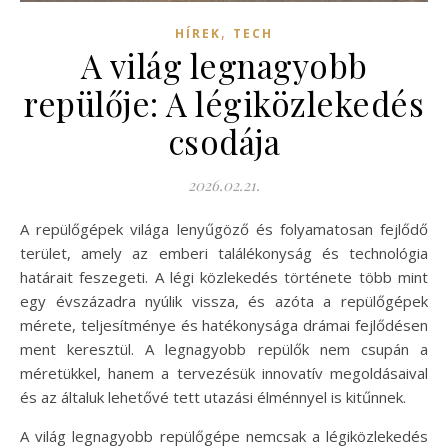
,
HÍREK
TECH
A világ legnagyobb
repülője: A légiközlekedés
csodája
2026.02.21.
A repülőgépek világa lenyűgöző és folyamatosan fejlődő
terület, amely az emberi találékonyság és technológia
határait feszegeti. A légi közlekedés története több mint
egy évszázadra nyúlik vissza, és azóta a repülőgépek
mérete, teljesítménye és hatékonysága drámai fejlődésen
ment keresztül. A legnagyobb repülők nem csupán a
méretükkel, hanem a tervezésük innovatív megoldásaival
és az általuk lehetővé tett utazási élménnyel is kitűnnek.
A világ legnagyobb repülőgépe nemcsak a légiközlekedés