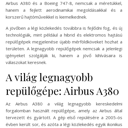
Airbus A380 és a Boeing 747-8, nemcsak a méretükkel,
hanem a fejlett aerodinamikai megoldásaikkal és a
korszerű hajtóműveikkel is kiemelkednek.
A jövőben a légi közlekedés továbbra is fejlődni fog, és új
technológiák, mint például a hibrid és elektromos hajtású
repülőgépek megjelenése újabb mérföldköveket hozhat a
területen. A legnagyobb repülőgépek nemcsak a jelenlegi
igényeket szolgálják ki, hanem a jövő kihívásaira is
válaszokat keresnek.
A világ legnagyobb
repülőgépe: Airbus A380
Az Airbus A380 a világ legnagyobb kereskedelmi
forgalomban használt repülőgépe, amely az Airbus által
tervezett és gyártott. A gép első repülésére a 2005-ös
évben került sor, és azóta a légi közlekedés egyik ikonikus