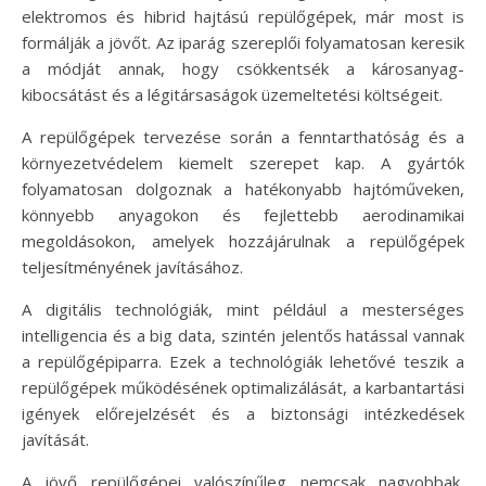
elektromos és hibrid hajtású repülőgépek, már most is
formálják a jövőt. Az iparág szereplői folyamatosan keresik
a módját annak, hogy csökkentsék a károsanyag-
kibocsátást és a légitársaságok üzemeltetési költségeit.
A repülőgépek tervezése során a fenntarthatóság és a
környezetvédelem kiemelt szerepet kap. A gyártók
folyamatosan dolgoznak a hatékonyabb hajtóműveken,
könnyebb anyagokon és fejlettebb aerodinamikai
megoldásokon, amelyek hozzájárulnak a repülőgépek
teljesítményének javításához.
A digitális technológiák, mint például a mesterséges
intelligencia és a big data, szintén jelentős hatással vannak
a repülőgépiparra. Ezek a technológiák lehetővé teszik a
repülőgépek működésének optimalizálását, a karbantartási
igények előrejelzését és a biztonsági intézkedések
javítását.
A jövő repülőgépei valószínűleg nemcsak nagyobbak,