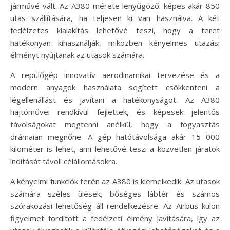
járművé vált. Az A380 mérete lenyűgöző: képes akár 850
utas szállítására, ha teljesen ki van használva. A két
fedélzetes kialakítás lehetővé teszi, hogy a teret
hatékonyan kihasználják, miközben kényelmes utazási
élményt nyújtanak az utasok számára.
A repülőgép innovatív aerodinamikai tervezése és a
modern anyagok használata segített csökkenteni a
légellenállást és javítani a hatékonyságot. Az A380
hajtóművei rendkívül fejlettek, és képesek jelentős
távolságokat megtenni anélkül, hogy a fogyasztás
drámaian megnőne. A gép hatótávolsága akár 15 000
kilométer is lehet, ami lehetővé teszi a közvetlen járatok
indítását távoli célállomásokra.
A kényelmi funkciók terén az A380 is kiemelkedik. Az utasok
számára széles ülések, bőséges lábtér és számos
szórakozási lehetőség áll rendelkezésre. Az Airbus külön
figyelmet fordított a fedélzeti élmény javítására, így az