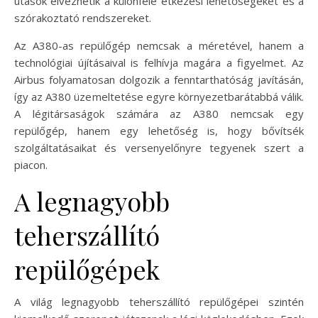
utasok élvezhetik a különféle étkezési lehetőségeket és a
szórakoztató rendszereket.
Az A380-as repülőgép nemcsak a méretével, hanem a
technológiai újításaival is felhívja magára a figyelmet. Az
Airbus folyamatosan dolgozik a fenntarthatóság javításán,
így az A380 üzemeltetése egyre környezetbarátabbá válik.
A légitársaságok számára az A380 nemcsak egy
repülőgép, hanem egy lehetőség is, hogy bővítsék
szolgáltatásaikat és versenyelőnyre tegyenek szert a
piacon.
A legnagyobb
teherszállító
repülőgépek
A világ legnagyobb teherszállító repülőgépei szintén