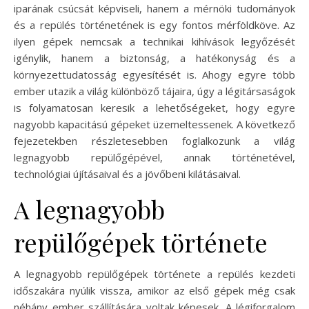
iparának csúcsát képviseli, hanem a mérnöki tudományok
és a repülés történetének is egy fontos mérföldköve. Az
ilyen gépek nemcsak a technikai kihívások legyőzését
igénylik, hanem a biztonság, a hatékonyság és a
környezettudatosság egyesítését is. Ahogy egyre több
ember utazik a világ különböző tájaira, úgy a légitársaságok
is folyamatosan keresik a lehetőségeket, hogy egyre
nagyobb kapacitású gépeket üzemeltessenek. A következő
fejezetekben részletesebben foglalkozunk a világ
legnagyobb repülőgépével, annak történetével,
technológiai újításaival és a jövőbeni kilátásaival.
A legnagyobb
repülőgépek története
A legnagyobb repülőgépek története a repülés kezdeti
időszakára nyúlik vissza, amikor az első gépek még csak
néhány ember szállítására voltak képesek. A légiforgalom