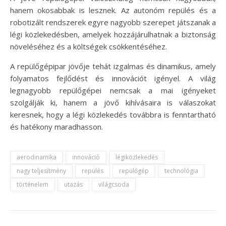
hanem okosabbak is lesznek. Az autonóm repülés és a
robotizált rendszerek egyre nagyobb szerepet játszanak a
légi közlekedésben, amelyek hozzájárulhatnak a biztonság
növeléséhez és a költségek csökkentéséhez.
A repülőgépipar jövője tehát izgalmas és dinamikus, amely
folyamatos fejlődést és innovációt igényel. A világ
legnagyobb repülőgépei nemcsak a mai igényeket
szolgálják ki, hanem a jövő kihívásaira is válaszokat
keresnek, hogy a légi közlekedés továbbra is fenntartható
és hatékony maradhasson.
aerodinamika
innováció
légiközlekedés
nagy teljesítmény
repülés
repülőgép
technológia
történelem
utazás
világcsoda