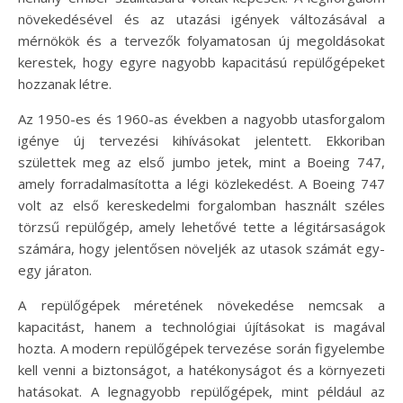
növekedésével és az utazási igények változásával a
mérnökök és a tervezők folyamatosan új megoldásokat
kerestek, hogy egyre nagyobb kapacitású repülőgépeket
hozzanak létre.
Az 1950-es és 1960-as években a nagyobb utasforgalom
igénye új tervezési kihívásokat jelentett. Ekkoriban
születtek meg az első jumbo jetek, mint a Boeing 747,
amely forradalmasította a légi közlekedést. A Boeing 747
volt az első kereskedelmi forgalomban használt széles
törzsű repülőgép, amely lehetővé tette a légitársaságok
számára, hogy jelentősen növeljék az utasok számát egy-
egy járaton.
A repülőgépek méretének növekedése nemcsak a
kapacitást, hanem a technológiai újításokat is magával
hozta. A modern repülőgépek tervezése során figyelembe
kell venni a biztonságot, a hatékonyságot és a környezeti
hatásokat. A legnagyobb repülőgépek, mint például az