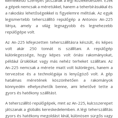
kiemelkedő szerepet játszanak a légi közlekedésben. Ezek
a gépek nemcsak a méretükkel, hanem a teherbírásukkal és
a rakodási lehetőségeikkel is figyelemre méltóak. Az egyik
legismertebb teherszállító repülőgép a Antonov An-225
Mriya, amely a világ legnagyobb és legnehezebb
repülőgépe volt.
Az An-225 kifejezetten teherszállításra készült, és képes
volt akár 250 tonnát is szállítani. A repülőgép
különlegessége, hogy képes volt óriási rakományokat,
például űrsiklókat vagy más nehéz terheket szállítani. Az
An-225 nemcsak a mérete miatt volt különleges, hanem a
tervezése és a technológiája is lenyűgöző volt. A gép
hatalmas méretének köszönhetően a rakományok
könnyedén elhelyezhetők benne, ami lehetővé tette a
gyors és hatékony szállítást.
A teherszállító repülőgépek, mint az An-225, kulcsszerepet
játszanak a globális kereskedelemben. A légi teherszállítás
gyors és hatékony megoldást kínál, különösen sürgős vagy