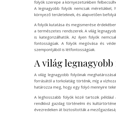
folyók szerepe a környezetünkben felbecsülhe
A legnagyobb folyók nemcsak méretükkel, han
környező területeknek, és alapvetően befolyá
A folyók kutatása és megismerése érdekében
a természetes rendszerek. A világ legnagyob
is kategorizálhatók. Az ilyen folyók nem
fontosságúak. A folyók megóvása és véde
szempontjából is létfontosságúak.
A világ legnagyobb 
A világ legnagyobb folyóinak meghatározása
forrásától a torkolatáig történik, míg a vízh
határozza meg, hogy egy folyó mennyire tekin
A leghosszabb folyók közé tartozik például 
rendkívül gazdag történelmi és kultúrtörténe
évezredeken át biztosították a mezőgazdaság