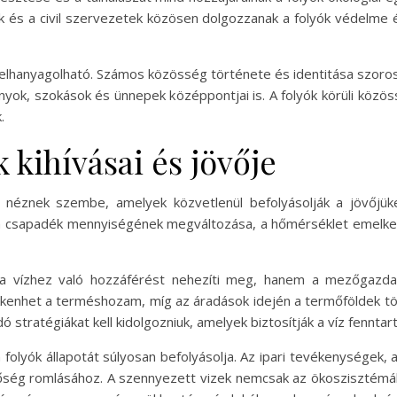
 és a civil szervezetek közösen dolgozzanak a folyók védelme é
m elhanyagolható. Számos közösség története és identitása szoro
nyok, szokások és ünnepek középpontjai is. A folyók körüli közö
.
 kihívásai és jövője
l néznek szembe, amelyek közvetlenül befolyásolják a jövőjük
a csapadék mennyiségének megváltozása, a hőmérséklet emelked
 a vízhez való hozzáférést nehezíti meg, hanem a mezőgazdas
kkenhet a terméshozam, míg az áradások idején a termőföldek t
stratégiákat kell kidolgozniuk, amelyek biztosítják a víz fenntar
folyók állapotát súlyosan befolyásolja. Az ipari tevékenységek
nőség romlásához. A szennyezett vizek nemcsak az ökoszisztém