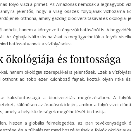
nas folyó viszi a prímet. Az Amazonas nemcsak a legnagyobb ví
a annyira jelentős, hogy a világ összes folyójának vízhozama kö
őjének otthona, amely gazdag biodiverzitásával és ökológiai je
ől adódik, hanem a környezeti tényezők hatásából is. A hegyvidé
sát. Az éghajlatváltozás hatásai is megfigyelhetők a folyók vis
ind hatással vannak a vízfolyásokra.
 ökológiája és fontossága
kkel, hanem ökológiai szerepükkel is jelentősek. Ezek a vízfolyás
tthont ad több ezer különböző fajnak, köztük olyan ritka és 
se kulcsfontosságú a biodiverzitás megőrzésében. A folyó
eteket, különösen az áradások idején, amikor a folyó vizei elön
s, amely a helyi közösségek megélhetését biztosítja.
en, hiszen a globális felmelegedés, az ipari tevékenységek
vesztése és a túlhalászat mind hozzájárulnak a folyók ökológia