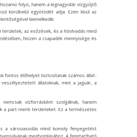
zhozamú folyó, hanem a legnagyobb vízgyűjtő
zül körülbelül egyötödét adja. Ezen kívül az
lentőségével kiemelkedik.
ki területek, az esőzések, és a hóolvadás mind
elkedésében, hiszen a csapadék mennyisége és
ok fontos élőhelyet biztosítanak számos állat-
veszélyeztetett állatoknak, mint a jaguár, a
k nemcsak vízforrásként szolgálnak, hanem
tik a part menti területeket. Ez a természetes
 és a városiasodás mind komoly fenyegetést
i egyensúlyának megbomlásához. A fenntartható