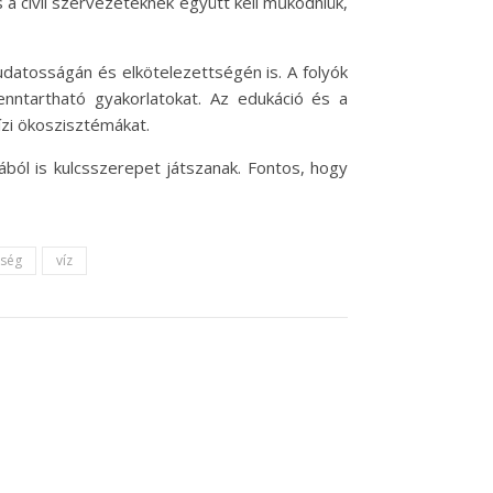
a civil szervezeteknek együtt kell működniük,
datosságán és elkötelezettségén is. A folyók
ntartható gyakorlatokat. Az edukáció és a
zi ökoszisztémákat.
ból is kulcsszerepet játszanak. Fontos, hogy
kség
víz