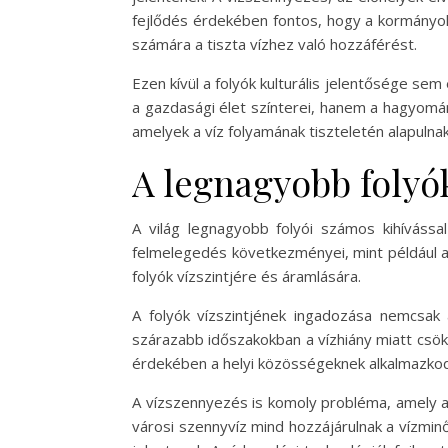
fejlődés érdekében fontos, hogy a kormányok
számára a tiszta vízhez való hozzáférést.
Ezen kívül a folyók kulturális jelentősége se
a gazdasági élet színterei, hanem a hagyomá
amelyek a víz folyamának tiszteletén alapulnak
A legnagyobb folyók
A világ legnagyobb folyói számos kihívássa
felmelegedés következményei, mint például 
folyók vízszintjére és áramlására.
A folyók vízszintjének ingadozása nemcsak
szárazabb időszakokban a vízhiány miatt csö
érdekében a helyi közösségeknek alkalmazkodó 
A vízszennyezés is komoly probléma, amely a 
városi szennyvíz mind hozzájárulnak a vízmi