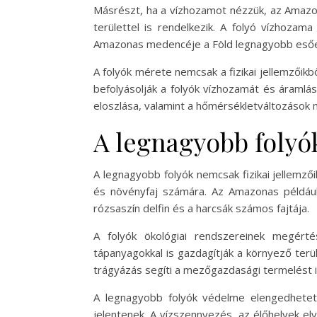
Másrészt, ha a vízhozamot nézzük, az Amazo
területtel is rendelkezik. A folyó vízhozam
Amazonas medencéje a Föld legnagyobb esőerd
A folyók mérete nemcsak a fizikai jellemzőikb
befolyásolják a folyók vízhozamát és áramlá
eloszlása, valamint a hőmérsékletváltozások m
A legnagyobb folyók
A legnagyobb folyók nemcsak fizikai jellemzői
és növényfaj számára. Az Amazonas például o
rózsaszín delfin és a harcsák számos fajtája.
A folyók ökológiai rendszereinek megérté
tápanyagokkal is gazdagítják a környező terül
trágyázás segíti a mezőgazdasági termelést i
A legnagyobb folyók védelme elengedhetetl
jelentenek. A vízszennyezés, az élőhelyek el