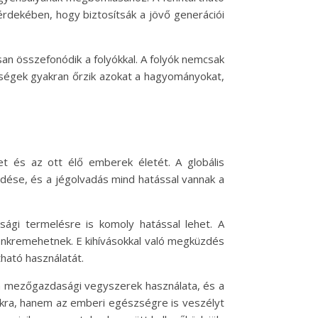
rdekében, hogy biztosítsák a jövő generációi
san összefonódik a folyókkal. A folyók nemcsak
sségek gyakran őrzik azokat a hagyományokat,
et és az ott élő emberek életét. A globális
ése, és a jégolvadás mind hatással vannak a
ági termelésre is komoly hatással lehet. A
önkremehetnek. E kihívásokkal való megküzdés
tható használatát.
, a mezőgazdasági vegyszerek használata, és a
ákra, hanem az emberi egészségre is veszélyt