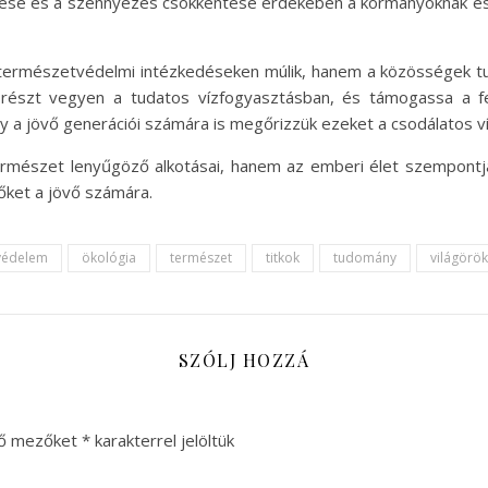
sztése és a szennyezés csökkentése érdekében a kormányoknak és 
természetvédelmi intézkedéseken múlik, hanem a közösségek tu
részt vegyen a tudatos vízfogyasztásban, és támogassa a fen
 a jövő generációi számára is megőrizzük ezeket a csodálatos ví
ermészet lenyűgöző alkotásai, hanem az emberi élet szempontjá
őket a jövő számára.
védelem
ökológia
természet
titkok
tudomány
világörö
SZÓLJ HOZZÁ
ző mezőket
*
karakterrel jelöltük