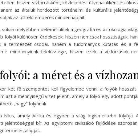
tetlen, hiszen vízforrásként, közlekedési útvonalakként és ökos
em az általuk hordozott történelmi és kulturális jelentőségg
solják az ott élő emberek mindennapjait.
 sokan mélyebben belemerülnek a geográfia és az ökológia vil
b folyói különösen érdekesek, hiszen nemcsak hosszúságuk, han
csak a természet csodái, hanem a tudományos kutatás és a fe
lme mindannyiunk felelőssége, hiszen ezek a vízforrások n
folyói: a méret és a vízhoz
kor két fő szempontot kell figyelembe venni: a folyók hosszá
ozam azt a mennyiségű vizet jelenti, amely a folyó egy adott pontj
thető „nagy” folyónak.
a Nílus, amely Afrika és egyben a világ legismertebb folyója. A
ti jelentőséggel bír. Az egyiptomi civilizáció fejlődése szorosa
i termelés alapját.