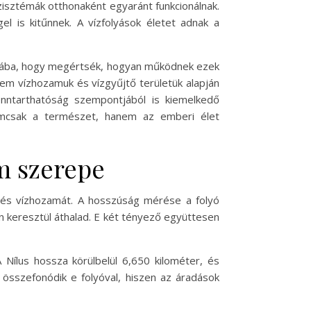
zisztémák otthonaként egyaránt funkcionálnak.
el is kitűnnek. A vízfolyások életet adnak a
ágába, hogy megértsék, hogyan működnek ezek
em vízhozamuk és vízgyűjtő területük alapján
nntarthatóság szempontjából is kiemelkedő
emcsak a természet, hanem az emberi élet
am szerepe
t és vízhozamát. A hosszúság mérése a folyó
án keresztül áthalad. E két tényező együttesen
 Nílus hossza körülbelül 6,650 kilométer, és
n összefonódik e folyóval, hiszen az áradások