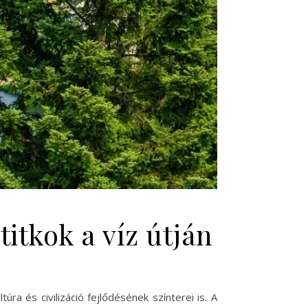
titkok a víz útján
a és civilizáció fejlődésének színterei is. A