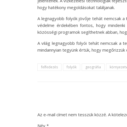
jelentenek. A vízkezelési technológiák fejle
hogy hatékony megoldásokat találjanak.
A legnagyobb folyók jövője tehát nemcsak a 
védelme érdekében fontos, hogy mindenki 
közösségi programok segíthetnek abban, hogy
A világ legnagyobb folyói tehát nemcsak a t
mindannyian tegyünk értük, hogy megőrizzük 
felfedezés
folyók
geográfia
környezet
Az e-mail címet nem tesszük közzé.
A kötele
Név
*