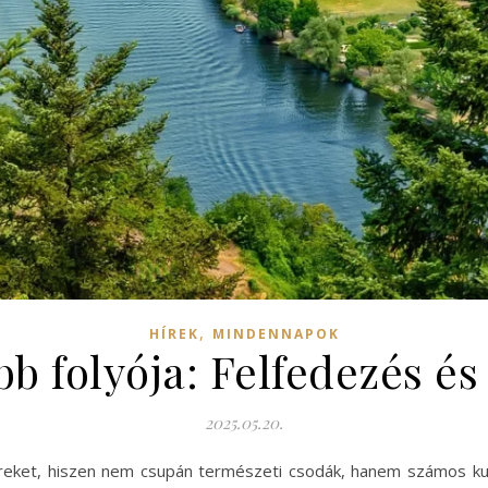
,
HÍREK
MINDENNAPOK
b folyója: Felfedezés és 
2025.05.20.
reket, hiszen nem csupán természeti csodák, hanem számos kultúr