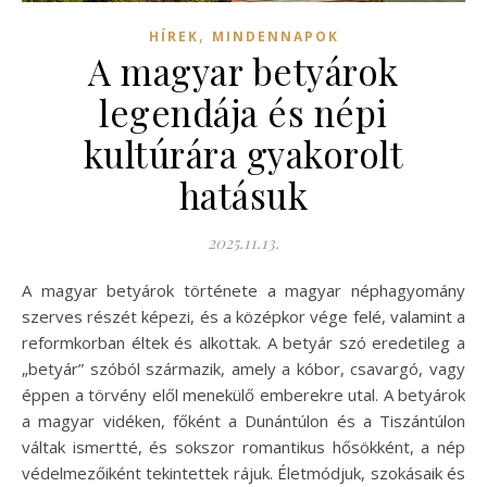
,
HÍREK
MINDENNAPOK
A magyar betyárok
legendája és népi
kultúrára gyakorolt
hatásuk
2025.11.13.
A magyar betyárok története a magyar néphagyomány
szerves részét képezi, és a középkor vége felé, valamint a
reformkorban éltek és alkottak. A betyár szó eredetileg a
„betyár” szóból származik, amely a kóbor, csavargó, vagy
éppen a törvény elől menekülő emberekre utal. A betyárok
a magyar vidéken, főként a Dunántúlon és a Tiszántúlon
váltak ismertté, és sokszor romantikus hősökként, a nép
védelmezőiként tekintettek rájuk. Életmódjuk, szokásaik és