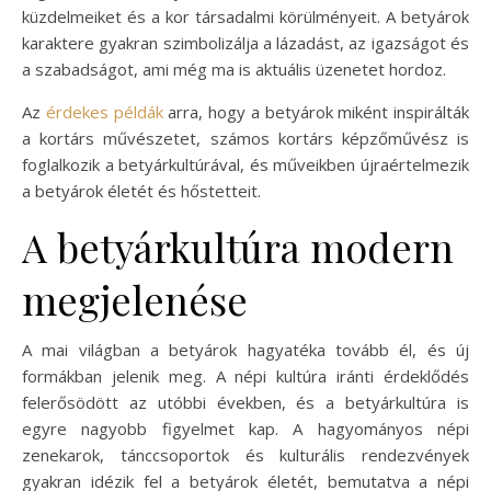
küzdelmeiket és a kor társadalmi körülményeit. A betyárok
karaktere gyakran szimbolizálja a lázadást, az igazságot és
a szabadságot, ami még ma is aktuális üzenetet hordoz.
Az
érdekes példák
arra, hogy a betyárok miként inspirálták
a kortárs művészetet, számos kortárs képzőművész is
foglalkozik a betyárkultúrával, és műveikben újraértelmezik
a betyárok életét és hőstetteit.
A betyárkultúra modern
megjelenése
A mai világban a betyárok hagyatéka tovább él, és új
formákban jelenik meg. A népi kultúra iránti érdeklődés
felerősödött az utóbbi években, és a betyárkultúra is
egyre nagyobb figyelmet kap. A hagyományos népi
zenekarok, tánccsoportok és kulturális rendezvények
gyakran idézik fel a betyárok életét, bemutatva a népi