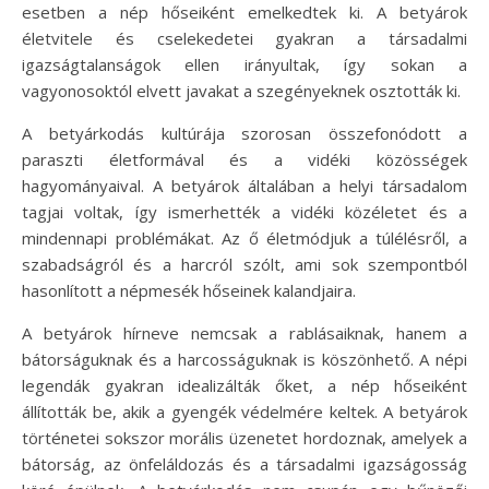
esetben a nép hőseiként emelkedtek ki. A betyárok
életvitele és cselekedetei gyakran a társadalmi
igazságtalanságok ellen irányultak, így sokan a
vagyonosoktól elvett javakat a szegényeknek osztották ki.
A betyárkodás kultúrája szorosan összefonódott a
paraszti életformával és a vidéki közösségek
hagyományaival. A betyárok általában a helyi társadalom
tagjai voltak, így ismerhették a vidéki közéletet és a
mindennapi problémákat. Az ő életmódjuk a túlélésről, a
szabadságról és a harcról szólt, ami sok szempontból
hasonlított a népmesék hőseinek kalandjaira.
A betyárok hírneve nemcsak a rablásaiknak, hanem a
bátorságuknak és a harcosságuknak is köszönhető. A népi
legendák gyakran idealizálták őket, a nép hőseiként
állították be, akik a gyengék védelmére keltek. A betyárok
történetei sokszor morális üzenetet hordoznak, amelyek a
bátorság, az önfeláldozás és a társadalmi igazságosság