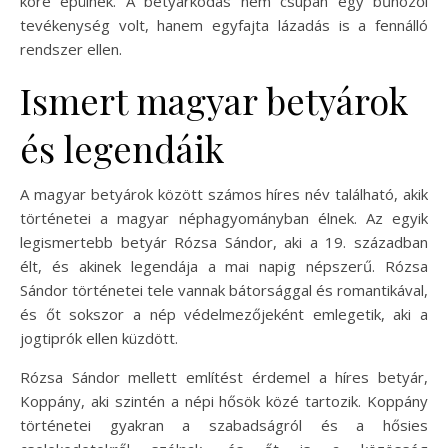
köré épülnek. A betyárkodás nem csupán egy bűnözői
tevékenység volt, hanem egyfajta lázadás is a fennálló
rendszer ellen.
Ismert magyar betyárok
és legendáik
A magyar betyárok között számos híres név található, akik
történetei a magyar néphagyományban élnek. Az egyik
legismertebb betyár Rózsa Sándor, aki a 19. században
élt, és akinek legendája a mai napig népszerű. Rózsa
Sándor történetei tele vannak bátorsággal és romantikával,
és őt sokszor a nép védelmezőjeként emlegetik, aki a
jogtiprók ellen küzdött.
Rózsa Sándor mellett említést érdemel a híres betyár,
Koppány, aki szintén a népi hősök közé tartozik. Koppány
történetei gyakran a szabadságról és a hősies