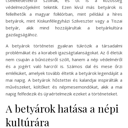
cselekedetekről szólnak, és őt is a közösség
védelmezőjeként tekintik. Ezen kívül más betyárok is
fellelhetők a magyar folklórban, mint például a híres
betyárok, mint Kiskunfélegyházi Szilveszter vagy a Tiszai
betyár, akik mind hozzájárultak a betyárkultúra
gazdagságához.
A betyárok történetei gyakran tükrözik a társadalmi
problémákat és a korabeli igazságtalanságokat. Az ő életük
nem csupán a bűnözésről szólt, hanem a nép védelméről
és a jogért való harcról is. Számos dal és mese őrzi
emléküket, amelyek tovább éltetik a betyárok legendáját a
mai napig. A betyárok hőstettei és kalandjai inspirálták a
művészeket, költőket és népmesemondókat, akik a mai
napig felfedezik és újraértelmezik ezeket a történeteket.
A betyárok hatása a népi
kultúrára