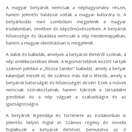
A magyar betyárok nemcsak a néphagyomány részei,
hanem jelentős hatással voltak a magyar kultúrára is. A
betyárkodás mint szimbólum megjelenik a magyar
irodalomban, zenében és képzőművészetben. A betyárok
hősiessége és lázadása nemcsak a nép mindennapjaiban,
hanem a magyar identitásban is megjelenik.
A dalok és balladák, amelyek a betyárok életéről szólnak, a
nép emlékezetében élnek. A legismertebbek között tartják
számon például a „Rózsa Sándor” balladát, amely a betyár
kalandjait meséli el, de számos más dal is létezik, amely a
betyárok bátorságát és hősiességét dicséri. Ezek a művek
nemcsak szórakoztatnak, hanem tükrözik a társadalmi
gondokat és a nép vágyait a szabadságra és az
igazságosságra.
A betyárok legendája és története az irodalomban is
jelentős helyet foglal el. Számos regény és novella
foglalkozik a betyárok életével, bemutatva az ő