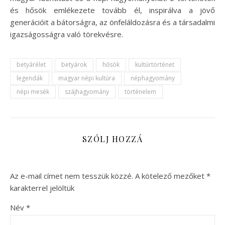
és hősök emlékezete tovább él, inspirálva a jövő
generációit a bátorságra, az önfeláldozásra és a társadalmi
igazságosságra való törekvésre.
betyárélet
betyárok
hősök
kultúrtörténet
legendák
magyar népi kultúra
néphagyomány
népi mesék
szájhagyomány
történelem
SZÓLJ HOZZÁ
Az e-mail címet nem tesszük közzé.
A kötelező mezőket
*
karakterrel jelöltük
Név
*