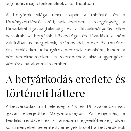
legendáik máig élénken élnek a köztudatban.
A betyárok világa nem csupán a rablásról és a
törvénykerülésről szólt; sok esetben a szegénység, a
társadalmi igazságtalanság és a kizsákmányolás ellen
harcoltak. A betyárok hősiessége és lázadása a népi
kultúrában is megjelenik, számos dal, mese és történet
őrzi emléküket. A betyárok nemcsak rablóként, hanem a
nép védelmezőjeként is szerepelnek, akik a gyengéket
védték a hatalommal szemben.
A betyárkodás eredete és
történeti háttere
A betyárkodás mint jelenség a 18. és 19. században vált
igazán elterjedtté Magyarországon. Az elnyomás, a
feudális rendszer és a társadalmi egyenlőtlenség olyan
körülményeket teremtett, amelyek között a betyárok sok