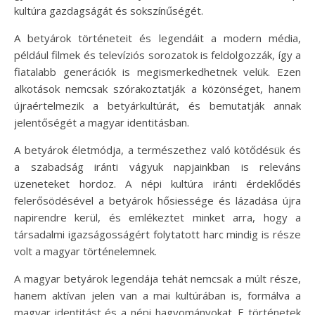
kultúra gazdagságát és sokszínűségét.
A betyárok történeteit és legendáit a modern média,
például filmek és televíziós sorozatok is feldolgozzák, így a
fiatalabb generációk is megismerkedhetnek velük. Ezen
alkotások nemcsak szórakoztatják a közönséget, hanem
újraértelmezik a betyárkultúrát, és bemutatják annak
jelentőségét a magyar identitásban.
A betyárok életmódja, a természethez való kötődésük és
a szabadság iránti vágyuk napjainkban is releváns
üzeneteket hordoz. A népi kultúra iránti érdeklődés
felerősödésével a betyárok hősiessége és lázadása újra
napirendre kerül, és emlékeztet minket arra, hogy a
társadalmi igazságosságért folytatott harc mindig is része
volt a magyar történelemnek.
A magyar betyárok legendája tehát nemcsak a múlt része,
hanem aktívan jelen van a mai kultúrában is, formálva a
magyar identitást és a népi hagyományokat. E történetek