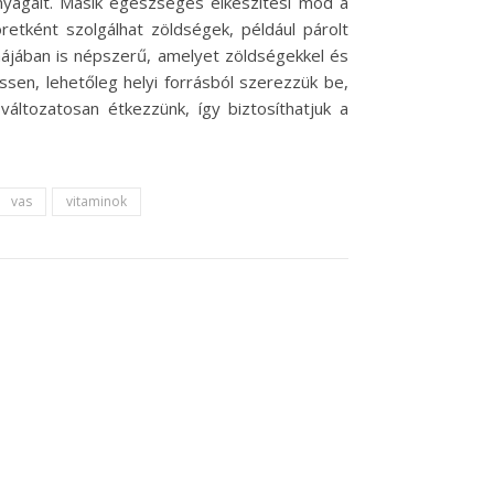
nyagait. Másik egészséges elkészítési mód a
etként szolgálhat zöldségek, például párolt
rmájában is népszerű, amelyet zöldségekkel és
sen, lehetőleg helyi forrásból szerezzük be,
változatosan étkezzünk, így biztosíthatjuk a
vas
vitaminok