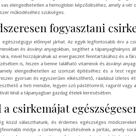
A vas elengedhetetlen a hemoglobin képződéséhez, amely a vér oxi
dszer működéséhez szükséges.
szeresen fogyasztani csirk
egészségügyi előnnyel járhat. Az egyik legfontosabb érv a csi
taminokban és ásványi anyagokban, segíthet a tápanyaghiányos á
ára, mivel hozzájárulnak az energiaszint fenntartásához és a fá
ésében is, hiszen a benne található vitaminok és ásványi anyag
, amely elengedhetetlen az izomzat építéséhez és a test rege
 hiszen gyorsan és egyszerűen elkészíthető, ráadásul ízletes é
eszthető a heti menübe, legyen szó pástétomról, raguról vagy aká
tívát kínál a tápanyagban gazdag ételek keresésében.
l a csirkemájat egészségese
ség közül választhatunk, és érdemes egészséges módszereket 
finomabb módja a csirkemáj készítésének a pirítás, amely sorá