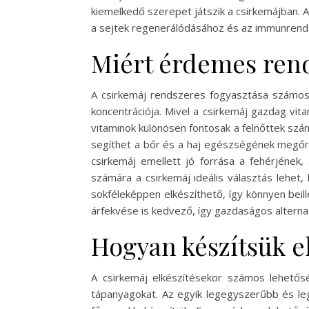
kiemelkedő szerepet játszik a csirkemájban. 
a sejtek regenerálódásához és az immunren
Miért érdemes rend
A csirkemáj rendszeres fogyasztása számos 
koncentrációja. Mivel a csirkemáj gazdag vi
vitaminok különösen fontosak a felnőttek szám
segíthet a bőr és a haj egészségének megőrz
csirkemáj emellett jó forrása a fehérjének
számára a csirkemáj ideális választás lehet,
sokféleképpen elkészíthető, így könnyen beill
árfekvése is kedvező, így gazdaságos alterna
Hogyan készítsük e
A csirkemáj elkészítésekor számos lehető
tápanyagokat. Az egyik legegyszerűbb és leg