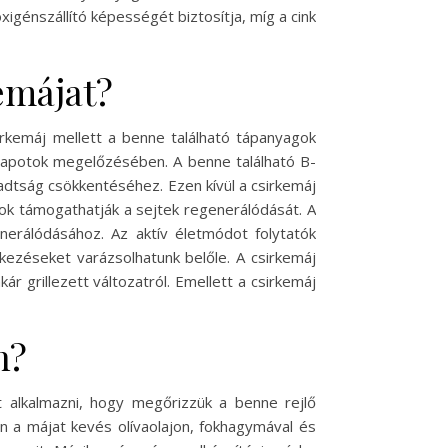
génszállító képességét biztosítja, míg a cink
emájat?
rkemáj mellett a benne található tápanyagok
llapotok megelőzésében. A benne található B-
radtság csökkentéséhez. Ezen kívül a csirkemáj
ok támogathatják a sejtek regenerálódását. A
nerálódásához. Az aktív életmódot folytatók
tkezéseket varázsolhatunk belőle. A csirkemáj
r grillezett változatról. Emellett a csirkemáj
n?
alkalmazni, hogy megőrizzük a benne rejlő
n a májat kevés olívaolajon, fokhagymával és