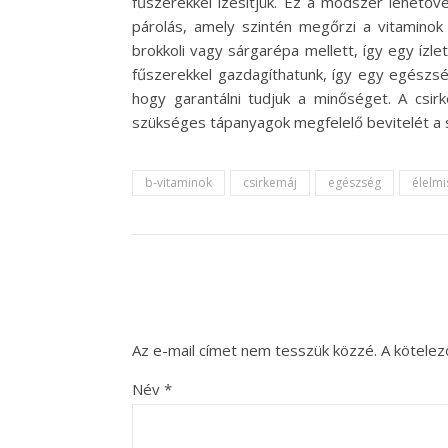
fűszerekkel ízesítjük. Ez a módszer lehető
párolás, amely szintén megőrzi a vitaminok
brokkoli vagy sárgarépa mellett, így egy ízl
fűszerekkel gazdagíthatunk, így egy egészsé
hogy garantálni tudjuk a minőséget. A csirk
szükséges tápanyagok megfelelő bevitelét a
b-vitaminok
csirkemáj
egészség
élelmi
Az e-mail címet nem tesszük közzé.
A kötele
Név
*