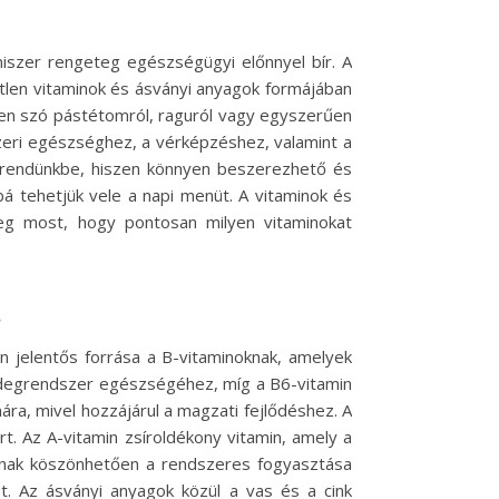
miszer rengeteg egészségügyi előnnyel bír. A
tlen vitaminok és ásványi anyagok formájában
yen szó pástétomról, raguról vagy egyszerűen
dszeri egészséghez, a vérképzéshez, valamint a
trendünkbe, hiszen könnyen beszerezhető és
bá tehetjük vele a napi menüt. A vitaminok és
meg most, hogy pontosan milyen vitaminokat
a
 jelentős forrása a B-vitaminoknak, amelyek
 idegrendszer egészségéhez, míg a B6-vitamin
ára, mivel hozzájárul a magzati fejlődéshez. A
. Az A-vitamin zsíroldékony vitamin, amely a
mának köszönhetően a rendszeres fogyasztása
. Az ásványi anyagok közül a vas és a cink