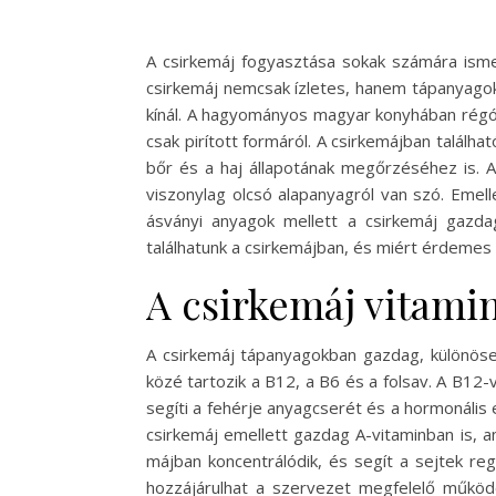
A csirkemáj fogyasztása sokak számára ismer
csirkemáj nemcsak ízletes, hanem tápanyagok
kínál. A hagyományos magyar konyhában régót
csak pirított formáról. A csirkemájban találh
bőr és a haj állapotának megőrzéséhez is.
viszonylag olcsó alapanyagról van szó. Emell
ásványi anyagok mellett a csirkemáj gazda
találhatunk a csirkemájban, és miért érdemes
A csirkemáj vitami
A csirkemáj tápanyagokban gazdag, különöse
közé tartozik a B12, a B6 és a folsav. A B1
segíti a fehérje anyagcserét és a hormonális 
csirkemáj emellett gazdag A-vitaminban is, 
májban koncentrálódik, és segít a sejtek r
hozzájárulhat a szervezet megfelelő működ