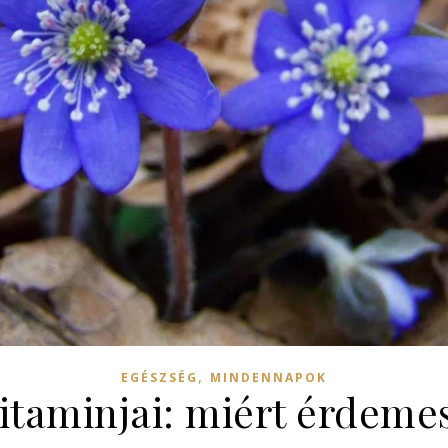
,
EGÉSZSÉG
MINDENNAPOK
itaminjai: miért érdeme