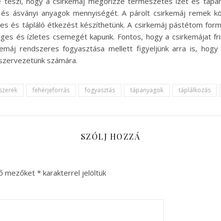
vé teszi, hogy a csirkemáj megőrizze természetes ízét és tápa
 és ásványi anyagok mennyiségét. A párolt csirkemáj remek kör
etes és tápláló étkezést készíthetünk. A csirkemáj pástétom fo
ges és ízletes csemegét kapunk. Fontos, hogy a csirkemájat fris
emáj rendszeres fogyasztása mellett figyeljünk arra is, hogy 
 szervezetünk számára.
szerek
fehérjeforrás
fogyasztás
tápanyagok
táplálkozás
SZÓLJ HOZZÁ
ző mezőket
*
karakterrel jelöltük