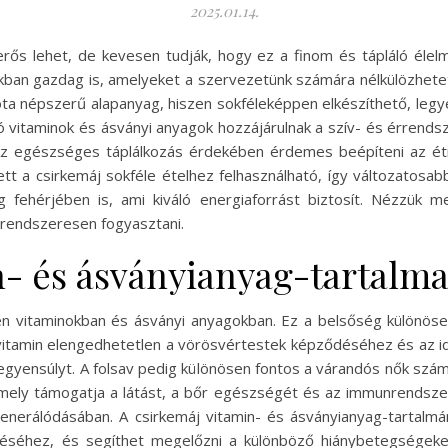
2025.01.14.
ős lehet, de kevesen tudják, hogy ez a finom és tápláló élel
ban gazdag is, amelyeket a szervezetünk számára nélkülözhete
a népszerű alapanyag, hiszen sokféleképpen elkészíthető, leg
ató vitaminok és ásványi anyagok hozzájárulnak a szív- és érren
 Az egészséges táplálkozás érdekében érdemes beépíteni az é
ett a csirkemáj sokféle ételhez felhasználható, így változatosab
g fehérjében is, ami kiváló energiaforrást biztosít. Nézzük 
 rendszeresen fogyasztani.
n- és ásványianyag-tartalm
n vitaminokban és ásványi anyagokban. Ez a belsőség különösen
2-vitamin elengedhetetlen a vörösvértestek képződéséhez és az
egyensúlyt. A folsav pedig különösen fontos a várandós nők szám
amely támogatja a látást, a bőr egészségét és az immunrendszert
egenerálódásában. A csirkemáj vitamin- és ásványianyag-tartal
éséhez, és segíthet megelőzni a különböző hiánybetegségeket