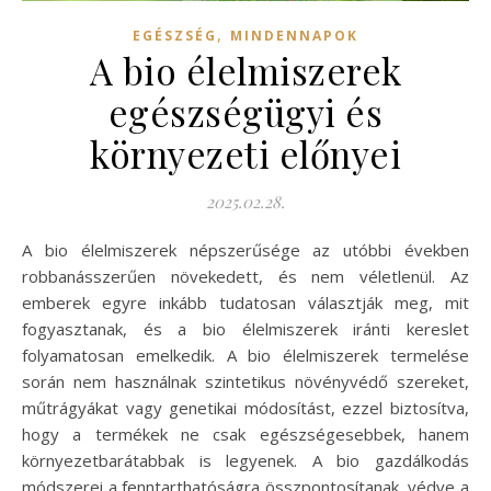
,
EGÉSZSÉG
MINDENNAPOK
A bio élelmiszerek
egészségügyi és
környezeti előnyei
2025.02.28.
A bio élelmiszerek népszerűsége az utóbbi években
robbanásszerűen növekedett, és nem véletlenül. Az
emberek egyre inkább tudatosan választják meg, mit
fogyasztanak, és a bio élelmiszerek iránti kereslet
folyamatosan emelkedik. A bio élelmiszerek termelése
során nem használnak szintetikus növényvédő szereket,
műtrágyákat vagy genetikai módosítást, ezzel biztosítva,
hogy a termékek ne csak egészségesebbek, hanem
környezetbarátabbak is legyenek. A bio gazdálkodás
módszerei a fenntarthatóságra összpontosítanak, védve a