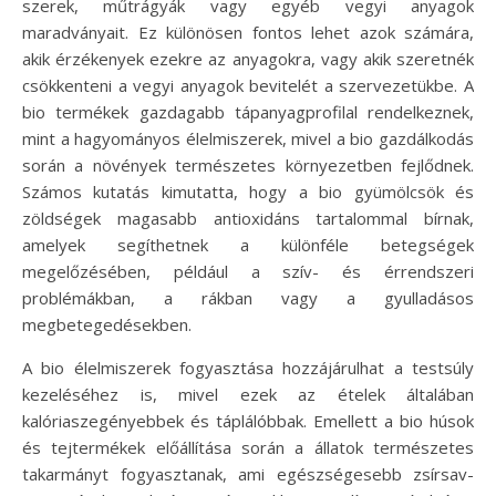
szerek, műtrágyák vagy egyéb vegyi anyagok
maradványait. Ez különösen fontos lehet azok számára,
akik érzékenyek ezekre az anyagokra, vagy akik szeretnék
csökkenteni a vegyi anyagok bevitelét a szervezetükbe. A
bio termékek gazdagabb tápanyagprofilal rendelkeznek,
mint a hagyományos élelmiszerek, mivel a bio gazdálkodás
során a növények természetes környezetben fejlődnek.
Számos kutatás kimutatta, hogy a bio gyümölcsök és
zöldségek magasabb antioxidáns tartalommal bírnak,
amelyek segíthetnek a különféle betegségek
megelőzésében, például a szív- és érrendszeri
problémákban, a rákban vagy a gyulladásos
megbetegedésekben.
A bio élelmiszerek fogyasztása hozzájárulhat a testsúly
kezeléséhez is, mivel ezek az ételek általában
kalóriaszegényebbek és táplálóbbak. Emellett a bio húsok
és tejtermékek előállítása során a állatok természetes
takarmányt fogyasztanak, ami egészségesebb zsírsav-