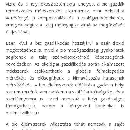
vízre és a helyi ökoszisztémákra. Ehelyett a bio gazdák
természetes módszereket alkalmaznak, mint például a
vetésforgó, a komposztálás és a biológiai védekezés,
amelyek segítik a talaj tápanyagtartalmának megőrzését
és javítását.
Ezen kívül a bio gazdálkodás hozzájárul a szén-dioxid
megkötéséhez is, mivel a bio mezőgazdasági gyakorlatok
segítenek a talaj szén-dioxid-tároló képességének
növelésében. Az ökológiai gazdálkodás során alkalmazott
módszerek csökkenthetik a globális felmelegedés
mértékét, és elősegíthetik a klímaváltozás hatásainak
mérséklését. A bio élelmiszerek előállítása gyakran helyi
szinten történik, ami csökkenti a szállítási költségeket és a
szénlábnyomot is. Ezzel nemcsak a helyi gazdaságot
támogathatjuk, hanem a környezeti hatásokat is
minimalizálhatjuk.
A bio élelmiszerek választása tehát nemcsak a saját