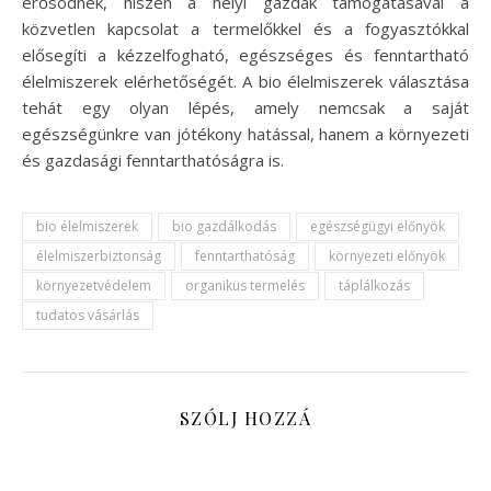
erősödnek, hiszen a helyi gazdák támogatásával a
közvetlen kapcsolat a termelőkkel és a fogyasztókkal
elősegíti a kézzelfogható, egészséges és fenntartható
élelmiszerek elérhetőségét. A bio élelmiszerek választása
tehát egy olyan lépés, amely nemcsak a saját
egészségünkre van jótékony hatással, hanem a környezeti
és gazdasági fenntarthatóságra is.
bio élelmiszerek
bio gazdálkodás
egészségügyi előnyök
élelmiszerbiztonság
fenntarthatóság
környezeti előnyök
környezetvédelem
organikus termelés
táplálkozás
tudatos vásárlás
SZÓLJ HOZZÁ