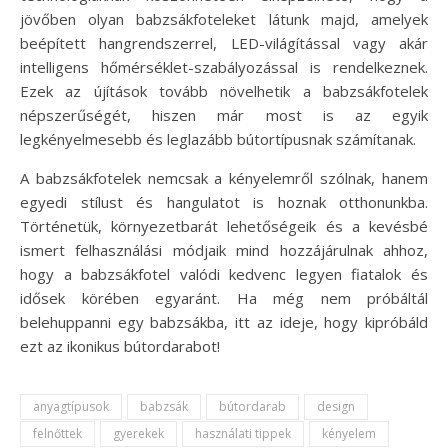
jövőben olyan babzsákfoteleket látunk majd, amelyek
beépített hangrendszerrel, LED-világítással vagy akár
intelligens hőmérséklet-szabályozással is rendelkeznek.
Ezek az újítások tovább növelhetik a babzsákfotelek
népszerűségét, hiszen már most is az egyik
legkényelmesebb és leglazább bútortípusnak számítanak.
A babzsákfotelek nemcsak a kényelemről szólnak, hanem
egyedi stílust és hangulatot is hoznak otthonunkba.
Történetük, környezetbarát lehetőségeik és a kevésbé
ismert felhasználási módjaik mind hozzájárulnak ahhoz,
hogy a babzsákfotel valódi kedvenc legyen fiatalok és
idősek körében egyaránt. Ha még nem próbáltál
belehuppanni egy babzsákba, itt az ideje, hogy kipróbáld
ezt az ikonikus bútordarabot!
anyagtípusok
babzsák
bútordarab
design
felnőttek
gyerekek
használati tippek
kényelem