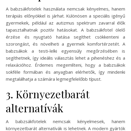
A babzsákfotelek használata nemcsak kényelmes, hanem
terápiás előnyökkel is járhat. Különösen a speciális igényű
gyermekek, például az autizmus spektrum zavarral élők
tapasztalhatnak pozitív hatásokat. A babzsákfotel ölelő
érzése és nyugtató hatása segíthet csökkenteni a
szorongást, és növelheti a gyermek komfortérzetét. A
babzsákok a testi-lelki egyensúly megőrzésében is
segíthetnek, így ideális választás lehet a pihenéshez és a
relaxációhoz. Érdemes megemlíteni, hogy a babzsákok
sokféle formában és anyagban elérhetők, így mindenki
megtalálhatja a számára legmegfelelőbb típust.
3. Környezetbarát
alternatívák
A babzsákfotelek nemcsak kényelmesek, hanem
környezetbarát alternatívák is lehetnek. A modern gyártók