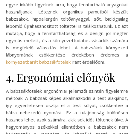
egyre inkább figyelnek arra, hogy fenntartható anyagokat
használjanak. Léteznek organikus pamutból készült
babzsákok, hipoallergén töltőanyaggal, sőt, biológiailag
lebomló újrahasznosított töltettel is találkozhatunk. Ez azt
mutatja, hogy a fenntarthatóság és a design jól megfér
egymás mellett, és a környezettudatos vásárlók számára
is megfelelő választás lehet. A babzsákok környezeti
lábnyomának csökkentése érdekében érdemes a
környezetbarát babzsákfotelek
iránt érdeklődni.
4. Ergonómiai előnyök
A babzsákfotelek ergonómiai jellemzői szintén figyelemre
méltóak. A babzsák képes alkalmazkodni a test alakjához,
így egyenletesen osztja el a test súlyát, csökkentve a
hátra nehezedő nyomást. Ez a tulajdonság különösen
hasznos lehet azok számára, akik sok időt töltenek ülve. A
hagyományos székekkel ellentétben a babzsákok nem