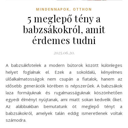
,
MINDENNAPOK
OTTHON
5 meglepő tény a
babzsákokról, amit
érdemes tudni
2025.06.20.
A babzsákfotelek a modern bútorok között különleges
helyet foglalnak el. Ezek a sokoldalú, kényelmes
ülőalkalmatosságok nem csupán a fiatalok, hanem az
idősebb generációk körében is népszerűek. A babzsákok
laza formájuknak és rugalmasságuknak köszönhetően
egyedi élményt nyújtanak, ami miatt sokan kedvelik őket.
Az alábbiakban bemutatunk öt meglepő tényt a
babzsákokról, amelyek talán eddig ismeretlenek voltak
számodra.