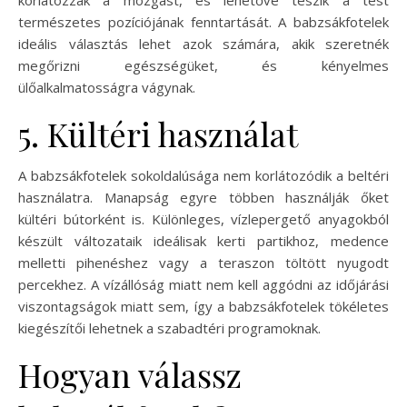
korlátozzák a mozgást, és lehetővé teszik a test
természetes pozíciójának fenntartását. A babzsákfotelek
ideális választás lehet azok számára, akik szeretnék
megőrizni egészségüket, és kényelmes
ülőalkalmatosságra vágynak.
5. Kültéri használat
A babzsákfotelek sokoldalúsága nem korlátozódik a beltéri
használatra. Manapság egyre többen használják őket
kültéri bútorként is. Különleges, vízlepergető anyagokból
készült változataik ideálisak kerti partikhoz, medence
melletti pihenéshez vagy a teraszon töltött nyugodt
percekhez. A vízállóság miatt nem kell aggódni az időjárási
viszontagságok miatt sem, így a babzsákfotelek tökéletes
kiegészítői lehetnek a szabadtéri programoknak.
Hogyan válassz