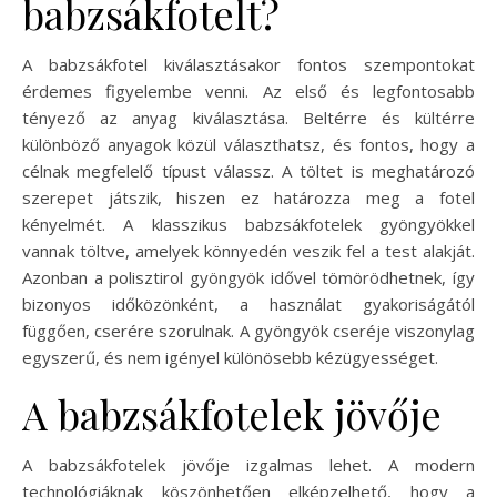
babzsákfotelt?
A babzsákfotel kiválasztásakor fontos szempontokat
érdemes figyelembe venni. Az első és legfontosabb
tényező az anyag kiválasztása. Beltérre és kültérre
különböző anyagok közül választhatsz, és fontos, hogy a
célnak megfelelő típust válassz. A töltet is meghatározó
szerepet játszik, hiszen ez határozza meg a fotel
kényelmét. A klasszikus babzsákfotelek gyöngyökkel
vannak töltve, amelyek könnyedén veszik fel a test alakját.
Azonban a polisztirol gyöngyök idővel tömörödhetnek, így
bizonyos időközönként, a használat gyakoriságától
függően, cserére szorulnak. A gyöngyök cseréje viszonylag
egyszerű, és nem igényel különösebb kézügyességet.
A babzsákfotelek jövője
A babzsákfotelek jövője izgalmas lehet. A modern
technológiáknak köszönhetően elképzelhető, hogy a